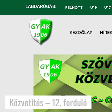
LABDARÚGÁS:
FELNŐTT
U19
U17
KEZDŐLAP
HÍRE
Közvetítés – 12. forduló