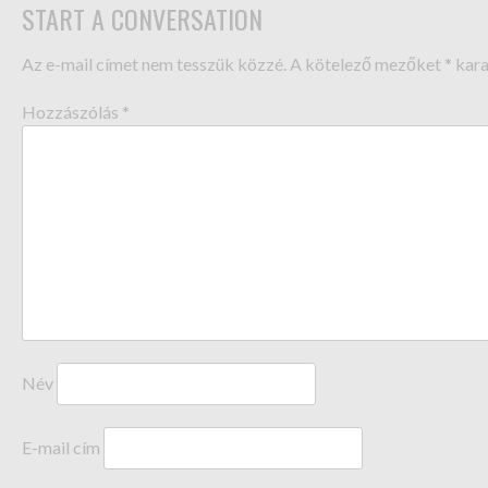
START A CONVERSATION
Az e-mail címet nem tesszük közzé.
A kötelező mezőket
*
kara
Hozzászólás
*
Név
E-mail cím