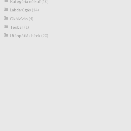
Kategória nélküli
(10)
Labdarúgás
(14)
Ökölvívás
(4)
Teqball
(1)
Utánpótlás hírek
(20)