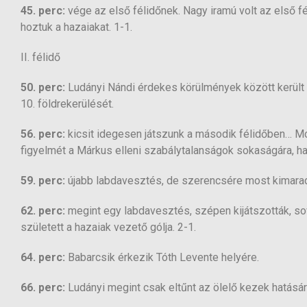
45. perc:
vége az első félidőnek. Nagy iramú volt az első f
hoztuk a hazaiakat. 1-1.
II. félidő
50. perc:
Ludányi Nándi érdekes körülmények között került 
10. földrekerülését.
56. perc:
kicsit idegesen játszunk a második félidőben… Mo
figyelmét a Márkus elleni szabálytalanságok sokaságára, ha
59. perc:
újabb labdavesztés, de szerencsére most kimaradt
62. perc:
megint egy labdavesztés, szépen kijátszották, s
született a hazaiak vezető gólja. 2-1.
64. perc:
Babarcsik érkezik Tóth Levente helyére.
66. perc:
Ludányi megint csak eltűnt az ölelő kezek hatásár