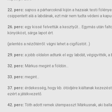
22. perc:
sajnos a párharcoknál kijön a hazaiak testi fölé
csippentett alá a labdának, ezt már nem tudta védeni a kapu
26. perc:
egy kissé felvettük a kesztyűt… Egymás után falto
könyököst, sárga lapot ért.
(jelentés a nézőtérről: vágni lehet a cigifüstöt…)
29. perc:
a jobb oldalon adtunk el egy labdát, végigvitték, a
32. perc:
Márkus megint a földön…
33. perc:
megint…
37. perc:
érdekesség, hogy kb. ötödjére kiáltanak kezezést 
ezért a játékvezető.
42. perc:
Tóth adott remek ütempasszt Márkusnak, aki ballal 