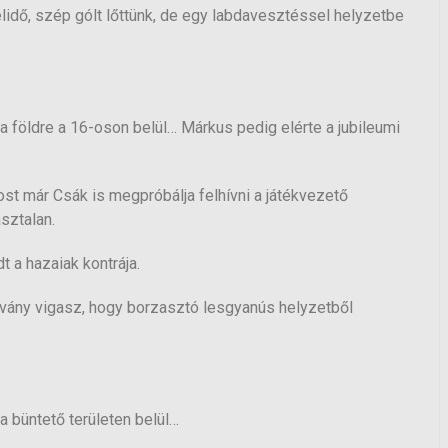
élidő, szép gólt lőttünk, de egy labdavesztéssel helyzetbe
a földre a 16-oson belül… Márkus pedig elérte a jubileumi
st már Csák is megpróbálja felhívni a játékvezető
sztalan.
 a hazaiak kontrája.
ovány vigasz, hogy borzasztó lesgyanús helyzetből
a büntető területen belül…