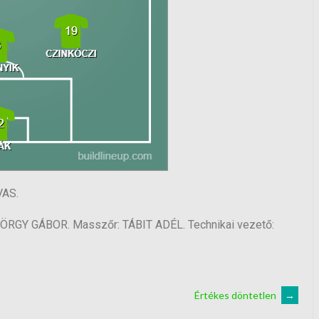
VAS.
RGY GÁBOR. Masszőr: TÁBIT ADÉL. Technikai vezető:
Értékes döntetlen
→