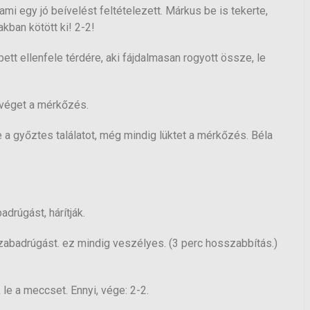
mi egy jó beívelést feltételezett. Márkus be is tekerte,
kban kötött ki! 2-2!
épett ellenfele térdére, aki fájdalmasan rogyott össze, le
t véget a mérkőzés.
 a győztes találatot, még mindig lüktet a mérkőzés. Béla
drúgást, hárítják.
zabadrúgást. ez mindig veszélyes. (3 perc hosszabbítás.)
k le a meccset. Ennyi, vége: 2-2.