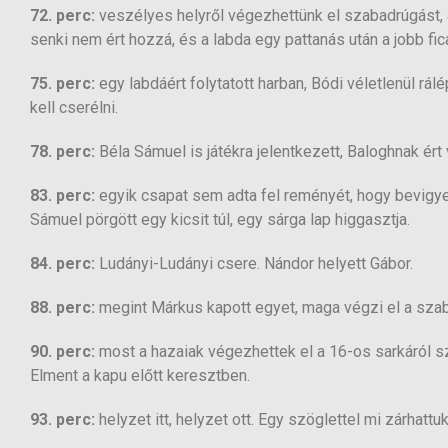
72. perc:
veszélyes helyről végezhettünk el szabadrúgást, a
senki nem ért hozzá, és a labda egy pattanás után a jobb fica
75. perc:
egy labdáért folytatott harban, Bódi véletlenül rál
kell cserélni.
78. perc:
Béla Sámuel is játékra jelentkezett, Baloghnak ér
83. perc:
egyik csapat sem adta fel reményét, hogy bevigye
Sámuel pörgött egy kicsit túl, egy sárga lap higgasztja.
84. perc:
Ludányi-Ludányi csere. Nándor helyett Gábor.
88. perc:
megint Márkus kapott egyet, maga végzi el a szaba
90. perc:
most a hazaiak végezhettek el a 16-os sarkáról s
Elment a kapu előtt keresztben.
93. perc:
helyzet itt, helyzet ott. Egy szöglettel mi zárhattu