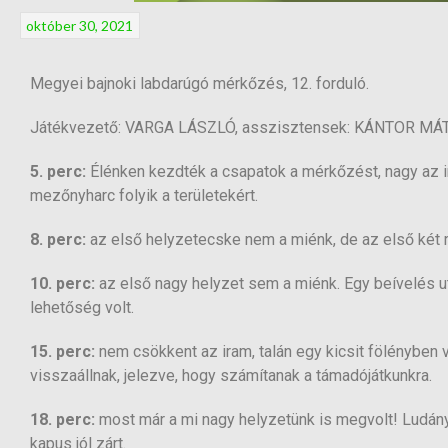
október 30, 2021
Megyei bajnoki labdarúgó mérkőzés, 12. forduló.
Játékvezető: VARGA LÁSZLÓ, asszisztensek: KÁNTOR MÁ
5. perc:
Élénken kezdték a csapatok a mérkőzést, nagy az 
mezőnyharc folyik a területekért.
8. perc:
az első helyzetecske nem a miénk, de az első két r
10. perc:
az első nagy helyzet sem a miénk. Egy beívelés után
lehetőség volt.
15. perc:
nem csökkent az iram, talán egy kicsit fölényben v
visszaállnak, jelezve, hogy számítanak a támadójátkunkra.
18. perc:
most már a mi nagy helyzetünk is megvolt! Ludány
kapus jól zárt.