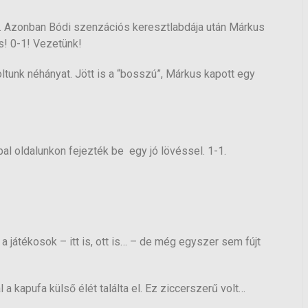
nye. Azonban Bódi szenzációs keresztlabdája után Márkus
s! 0-1! Vezetünk!
ltunk néhányat. Jött is a “bosszú”, Márkus kapott egy
 bal oldalunkon fejezték be egy jó lövéssel. 1-1.
a játékosok – itt is, ott is… – de még egyszer sem fújt
a kapufa külső élét találta el. Ez ziccerszerű volt…