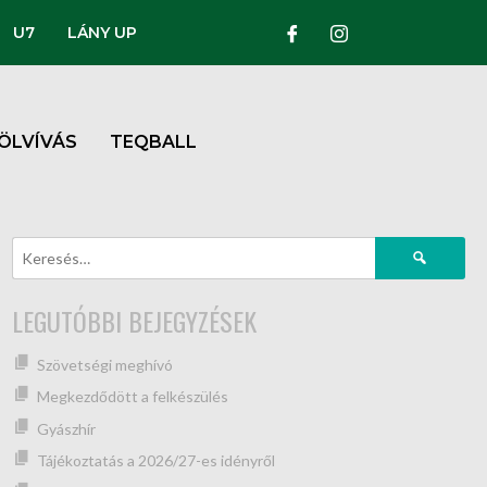
U7
LÁNY UP
ÖLVÍVÁS
TEQBALL
LEGUTÓBBI BEJEGYZÉSEK
Szövetségi meghívó
Megkezdődött a felkészülés
Gyászhír
Tájékoztatás a 2026/27-es idényről