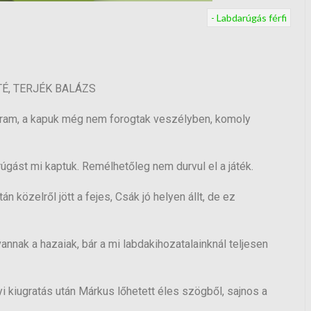
- Labdarúgás férfi
TÉ, TERJÉK BALÁZS
iram, a kapuk még nem forogtak veszélyben, komoly
úgást mi kaptuk. Remélhetőleg nem durvul el a játék.
 közelről jött a fejes, Csák jó helyen állt, de ez
annak a hazaiak, bár a mi labdakihozatalainknál teljesen
i kiugratás után Márkus lőhetett éles szögből, sajnos a