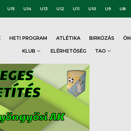
U15
U14
U13
U12
U11
U10
U9
U8
K
HETI PROGRAM
ATLÉTIKA
BIRKÓZÁS
ÖK
KLUB
ELÉRHETŐSÉG
TAO