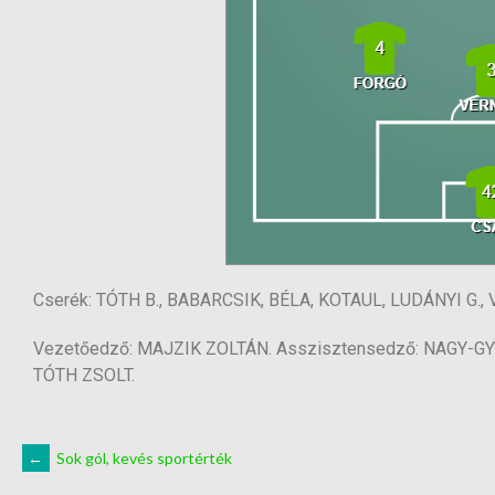
Cserék: TÓTH B., BABARCSIK, BÉLA, KOTAUL, LUDÁNYI G., 
Vezetőedző: MAJZIK ZOLTÁN. Asszisztensedző: NAGY-GYÖ
TÓTH ZSOLT.
←
Sok gól, kevés sportérték