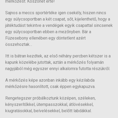
mérkőzést. Köszönet érte!
Sajnos a meccs sportértéke igen csekély, hiszen nincs
egy súlycsoportban a két csapat, sőt, kijelenthető, hogy a
játéktudást tekintve a vendégek egyik csapattal sincsenek
egy súlycsoportban ebben a mezőnyben. Bár a
Füzesebony ellenében egy döntetlent azért
összehoztak…
Itt is bátran kezdtek, az első néhány percben kétszer is a
kapunk közelébe jutottak, aztán a mérkőzés folyamán
nagyjából még egyszer ennyi alkalomra futotta részükről.
A mérkőzés képe azonban inkább egy kézilabda
mérkőzésre hasonlított, csak éppen egykapuzva.
Rengetegszer próbálkoztunk középen, széleken,
kényszerítőkkel, ütempasszokkal, átlövésekkel,
kiugratásokkal, beívelésekkel, belőtt labdákkal.