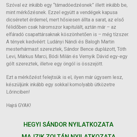
Szóval ez inkább egy “támadóedzésnek” illett inkább be,
mint mérkőzésnek. Ezzel együtt a vendégek kapusa
dicséretet érdemel, mert hősiesen állta a sarat, az első
félidőben csak háromszor kapitulált, aztán már – az
elfáradó csapattársaknak köszönhetően is – még tízszer.
A tények kedvéért: Ludányi Nándi és Balogh Martin
mesterhármast szereztek, Sándor Bence duplázott, Tóth
Levi, Márkus Marci, Bódi Milán és Vernyik Dávid egy-egy
gólt szereztek, illetve egy öngól is összejött.
Ezt a mérkőzést felejtsük is el, ilyen már úgysem lesz,
készüljünk inkább egy sokkal komolyabb ütközetre
Lőrinciben!
Hajrá GYAK!
HEGYI SÁNDOR NYILATKOZATA
MAJZIK ZOLTÁN NYILATKOZATA