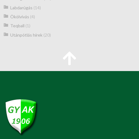
Labdarúgás
(14)
Ökölvívás
(4)
Teqball
(1)
Utánpótlás hírek
(20)