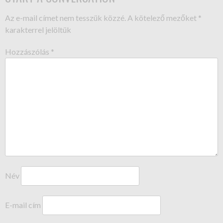
Az e-mail címet nem tesszük közzé.
A kötelező mezőket
*
karakterrel jelöltük
Hozzászólás
*
Név
E-mail cím