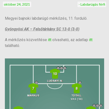
október 24, 2021
- Labdarúgás férfi
Megyei bajnoki labdarúgó mérkőzés, 11. forduló.
Gyöngyösi AK – Felsőtárkány SC 13-0 (3-0)
A mérkőzés közvetítése
itt
olvasható, az adatlap
itt
található.