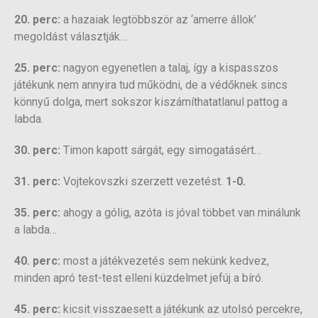
20. perc:
a hazaiak legtöbbször az ‘amerre állok’
megoldást választják…
25. perc:
nagyon egyenetlen a talaj, így a kispasszos
játékunk nem annyira tud működni, de a védőknek sincs
könnyű dolga, mert sokszor kiszámíthatatlanul pattog a
labda.
30. perc:
Timon kapott sárgát, egy simogatásért…
31. perc:
Vojtekovszki szerzett vezetést.
1-0.
35. perc:
ahogy a gólig, azóta is jóval többet van minálunk
a labda…
40. perc:
most a játékvezetés sem nekünk kedvez,
minden apró test-test elleni küzdelmet jefúj a bíró.
45. perc:
kicsit visszaesett a játékunk az utolsó percekre,