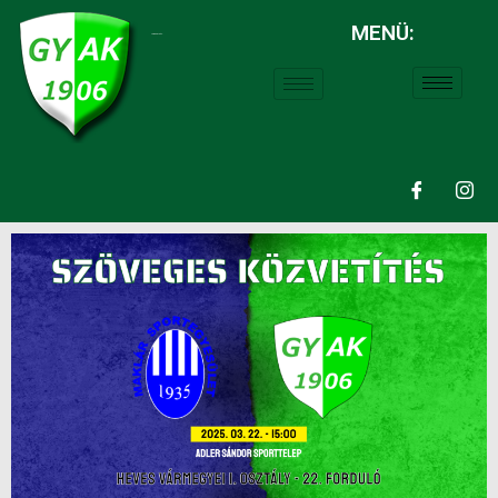
MENÜ:
LABDARÚGÁS: