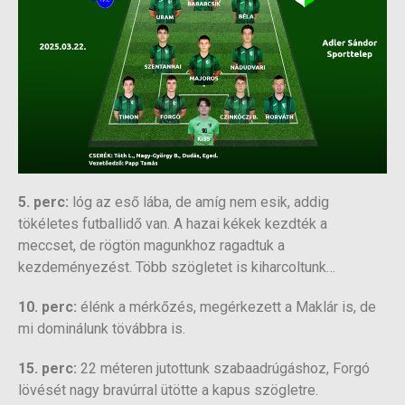
5. perc:
lóg az eső lába, de amíg nem esik, addig
tökéletes futballidő van. A hazai kékek kezdték a
meccset, de rögtön magunkhoz ragadtuk a
kezdeményezést. Több szögletet is kiharcoltunk…
10. perc:
élénk a mérkőzés, megérkezett a Maklár is, de
mi dominálunk tövábbra is.
15. perc:
22 méteren jutottunk szabaadrúgáshoz, Forgó
lövését nagy bravúrral ütötte a kapus szögletre.