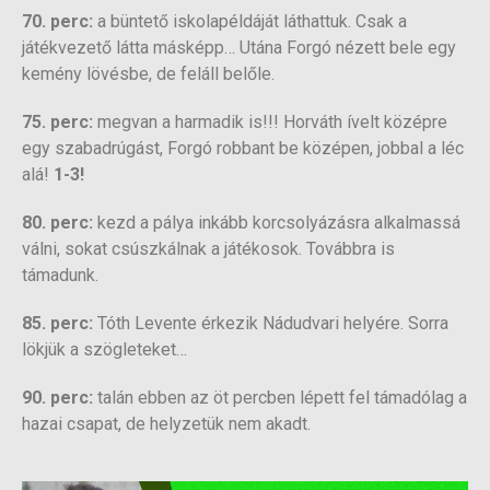
70. perc:
a büntető iskolapéldáját láthattuk. Csak a
játékvezető látta másképp… Utána Forgó nézett bele egy
kemény lövésbe, de feláll belőle.
75. perc:
megvan a harmadik is!!! Horváth ívelt középre
egy szabadrúgást, Forgó robbant be középen, jobbal a léc
alá!
1-3!
80. perc:
kezd a pálya inkább korcsolyázásra alkalmassá
válni, sokat csúszkálnak a játékosok. Továbbra is
támadunk.
85. perc:
Tóth Levente érkezik Nádudvari helyére. Sorra
lökjük a szögleteket…
90. perc:
talán ebben az öt percben lépett fel támadólag a
hazai csapat, de helyzetük nem akadt.