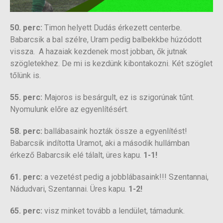
50. perc:
Timon helyett Dudás érkezett centerbe.
Babarcsik a bal szélre, Uram pedig balbekkbe húzódott
vissza. A hazaiak kezdenek most jobban, ők jutnak
szögletekhez. De mi is kezdünk kibontakozni. Két szöglet
tőlünk is.
55. perc:
Majoros is besárgult, ez is szigorúnak tűnt.
Nyomulunk előre az egyenlítésért.
58. perc:
ballábasaink hozták össze a egyenlítést!
Babarcsik indította Uramot, aki a második hullámban
érkező Babarcsik elé tálalt, üres kapu.
1-1!
61. perc:
a vezetést pedig a jobblábasaink!!! Szentannai,
Nádudvari, Szentannai. Üres kapu.
1-2!
65. perc:
visz minket tovább a lendület, támadunk.