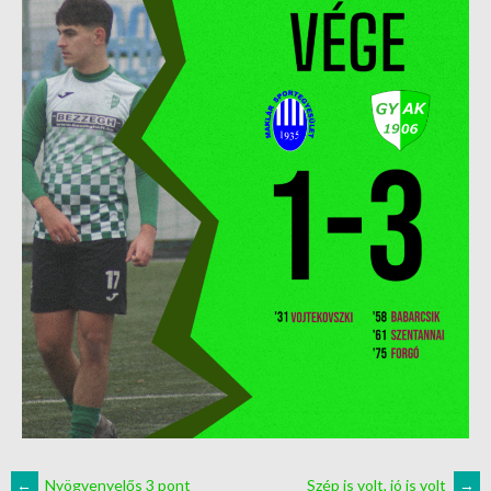
←
Nyögvenyelős 3 pont
Szép is volt, jó is volt
→