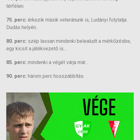
térfélen.
75. perc:
érkezik másik veteránunk is, Ludányi folytatja
Dudás helyén.
80. perc:
szép lassan mindenki belealudt a mérkőzésbe,
egy kicsit a játékvezető is…
85. perc:
mindenki a végét várja már…
90. perc:
három perc hosszabbítás.