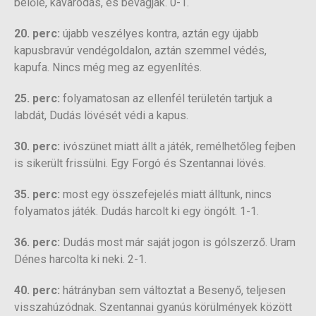
belőle, kavarodás, és bevágják. 0-1.
20. perc:
újabb veszélyes kontra, aztán egy újabb
kapusbravúr vendégoldalon, aztán szemmel védés,
kapufa. Nincs még meg az egyenlítés.
25. perc:
folyamatosan az ellenfél területén tartjuk a
labdát, Dudás lövését védi a kapus.
30. perc:
ivószünet miatt állt a játék, remélhetőleg fejben
is sikerült frissülni. Egy Forgó és Szentannai lövés.
35. perc:
most egy összefejelés miatt álltunk, nincs
folyamatos játék. Dudás harcolt ki egy öngólt. 1-1.
36. perc:
Dudás most már saját jogon is gólszerző. Uram
Dénes harcolta ki neki. 2-1.
40. perc:
hátrányban sem változtat a Besenyő, teljesen
visszahúzódnak. Szentannai gyanús körülmények között