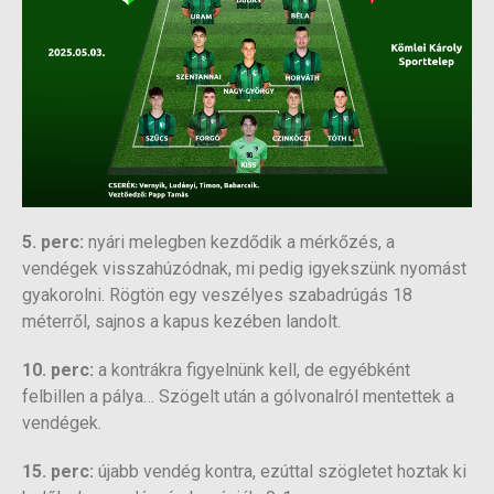
5. perc:
nyári melegben kezdődik a mérkőzés, a
vendégek visszahúzódnak, mi pedig igyekszünk nyomást
gyakorolni. Rögtön egy veszélyes szabadrúgás 18
méterről, sajnos a kapus kezében landolt.
10. perc:
a kontrákra figyelnünk kell, de egyébként
felbillen a pálya… Szögelt után a gólvonalról mentettek a
vendégek.
15. perc:
újabb vendég kontra, ezúttal szögletet hoztak ki