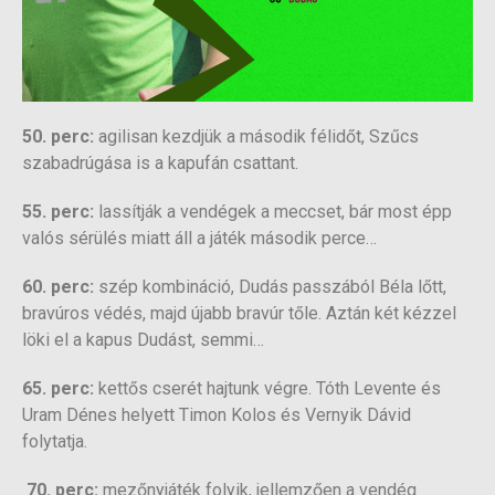
50. perc:
agilisan kezdjük a második félidőt, Szűcs
szabadrúgása is a kapufán csattant.
55. perc:
lassítják a vendégek a meccset, bár most épp
valós sérülés miatt áll a játék második perce…
60. perc:
szép kombináció, Dudás passzából Béla lőtt,
bravúros védés, majd újabb bravúr tőle. Aztán két kézzel
löki el a kapus Dudást, semmi…
65. perc:
kettős cserét hajtunk végre. Tóth Levente és
Uram Dénes helyett Timon Kolos és Vernyik Dávid
folytatja.
70. perc:
mezőnyjáték folyik, jellemzően a vendég