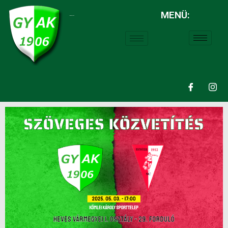
MENÜ:
LABDARÚGÁS: