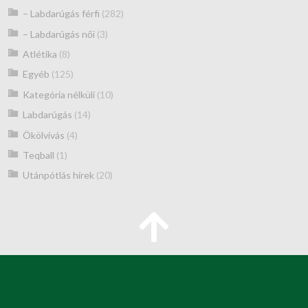
– Labdarúgás férfi
(282)
– Labdarúgás női
(3)
Atlétika
(8)
Egyéb
(125)
Kategória nélküli
(10)
Labdarúgás
(14)
Ökölvívás
(4)
Teqball
(1)
Utánpótlás hírek
(20)