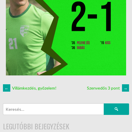
←
Villámkezdés, győzelem!
Szenvedős 3 pont
→
LEGUTÓBBI BEJEGYZÉSEK