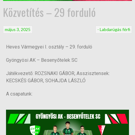
Közvetítés – 29 forduló
május 3, 2025
- Labdarúgás férfi
Heves Vármegyei I. osztály – 29. forduló
Gyöngyösi AK – Besenyőtelek SC
Játékvezető: ROZSNAKI GÁBOR, Asszisztensek:
KECSKÉS GÁBOR, SOHAJDA LÁSZLÓ
A csapatunk: