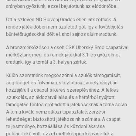
arányban győztünk, ezzel bejutottunk az elődöntőbe.
Ott a szlovén ND Slovenj Gradec ellen játszottunk. A
rendes játékidőben nem született gól, így a továbbjutás
büntetőrúgásokkal dőlt el, ahol sajnos alulmaradtunk.
A bronzmérkőzésen a cseh CSK Uherský Brod csapatával
mérkőztünk meg, és remek játékkal 3:1-es győzelmet
arattunk, így a tornát a 3. helyen zártuk.
Külön szeretnénk megköszönni a szülők támogatását,
segítségét és folyamatos biztatását, amely nagyban
hozzájárult a csapat sikeres szerepléséhez. A lelkes
szurkolás, az áldozatvállalás és a háttérből nyújtott
támogatás fontos erőt adott a játékosoknak a torna során.
A torna kiváló nemzetközi tapasztalatszerzési
lehetőséget biztosított játékosaink számára. A csapat
teljesítménye, hozzáállása és küzdeni akarása
példaértékű volt, ezzel méltóképpen képviseltük a