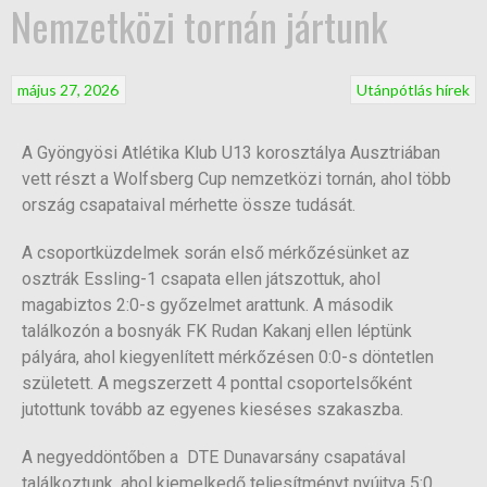
Nemzetközi tornán jártunk
május 27, 2026
Utánpótlás hírek
A Gyöngyösi Atlétika Klub U13 korosztálya Ausztriában
vett részt a Wolfsberg Cup nemzetközi tornán, ahol több
ország csapataival mérhette össze tudását.
A csoportküzdelmek során első mérkőzésünket az
osztrák Essling-1 csapata ellen játszottuk, ahol
magabiztos 2:0-s győzelmet arattunk. A második
találkozón a bosnyák FK Rudan Kakanj ellen léptünk
pályára, ahol kiegyenlített mérkőzésen 0:0-s döntetlen
született. A megszerzett 4 ponttal csoportelsőként
jutottunk tovább az egyenes kieséses szakaszba.
A negyeddöntőben a DTE Dunavarsány csapatával
találkoztunk, ahol kiemelkedő teljesítményt nyújtva 5:0