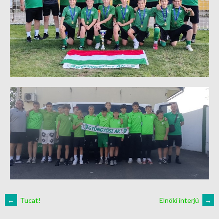
←
Tucat!
Elnöki interjú
→