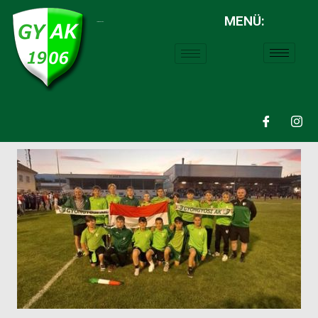
MENÜ:
LABDARÚGÁS: