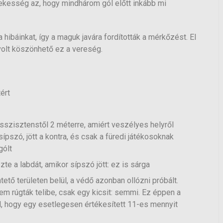
ekesség az, hogy mindhárom gól előtt inkább mi
 hibáinkat, így a maguk javára fordították a mérkőzést. El
olt köszönhető ez a vereség.
ért
z asszisztenstől 2 méterre, amiért veszélyes helyről
pszó, jött a kontra, és csak a füredi játékosoknak
gólt
e a labdát, amikor sípszó jött: ez is sárga
ető területen belül, a védő azonban ollózni próbált.
em rúgták telibe, csak egy kicsit: semmi. Ez éppen a
ll, hogy egy esetlegesen értékesített 11-es mennyit