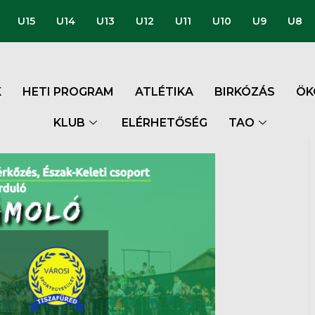
U15
U14
U13
U12
U11
U10
U9
U8
K
HETI PROGRAM
ATLÉTIKA
BIRKÓZÁS
ÖK
KLUB
ELÉRHETŐSÉG
TAO