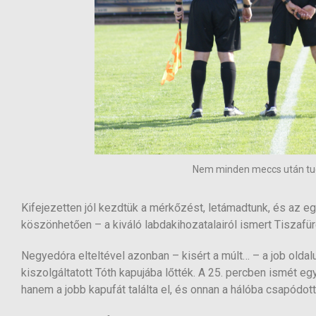
Nem minden meccs után tud
Kifejezetten jól kezdtük a mérkőzést, letámadtunk, és az 
köszönhetően – a kiváló labdakihozatalairól ismert Tiszafür
Negyedóra elteltével azonban – kisért a múlt… – a job oldal
kiszolgáltatott Tóth kapujába lőtték. A 25. percben ismét e
hanem a jobb kapufát találta el, és onnan a hálóba csapódott