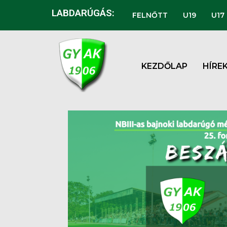
LABDARÚGÁS:
FELNŐTT
U19
U17
KEZDŐLAP
HÍRE