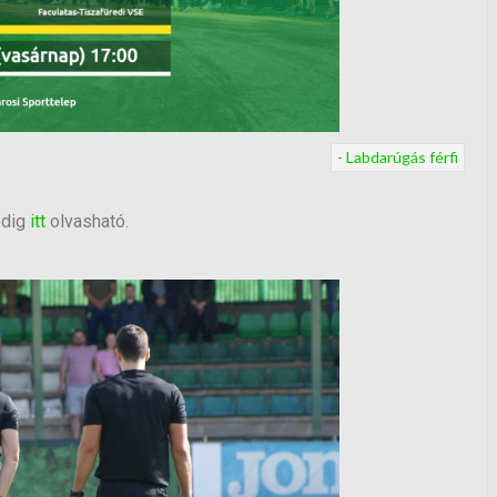
- Labdarúgás férfi
edig
itt
olvasható.