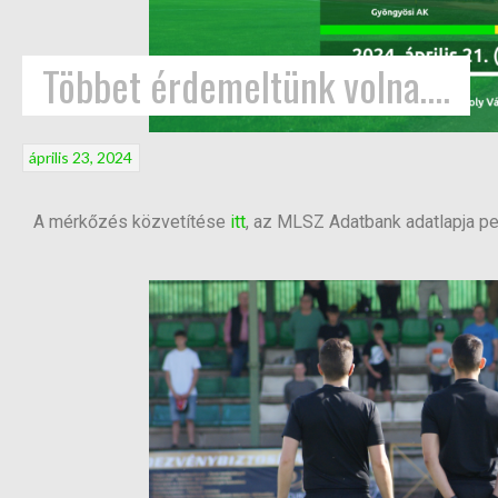
Többet érdemeltünk volna….
április 23, 2024
A mérkőzés közvetítése
itt
, az MLSZ Adatbank adatlapja p