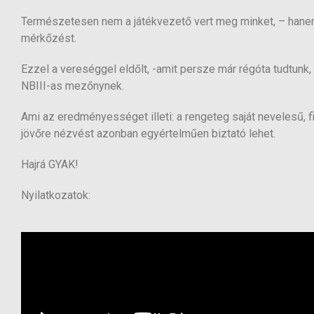
Természetesen nem a játékvezető vert meg minket, – hanem
mérkőzést.
Ezzel a vereséggel eldőlt, -amit persze már régóta tudtunk
NBIII-as mezőnynek.
Ami az eredményességet illeti: a rengeteg saját nevelesű, fi
jövőre nézvést azonban egyértelműen biztató lehet.
Hajrá GYAK!
Nyilatkozatok: