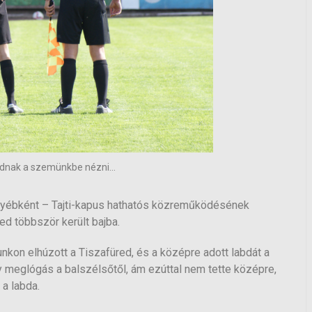
nak a szemünkbe nézni...
egyébként – Tajti-kapus hathatós közreműködésének
ed többször került bajba.
unkon elhúzott a Tiszafüred, és a középre adott labdát a
gy meglógás a balszélsőtől, ám ezúttal nem tette középre,
 a labda.