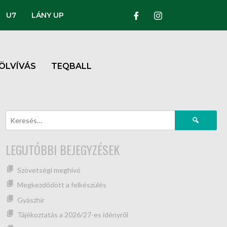
U7
LÁNY UP
ÖLVÍVÁS
TEQBALL
LEGUTÓBBI BEJEGYZÉSEK
Szövetségi meghívó
Megkezdődött a felkészülés
Gyászhír
Tájékoztatás a 2026/27-es idényről