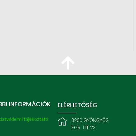
BI INFORMÁCIÓK
ELÉRHETŐSÉG
datvédelmi tájékoztató
3200 GYÖNGYÖS
EGRI ÚT 23.