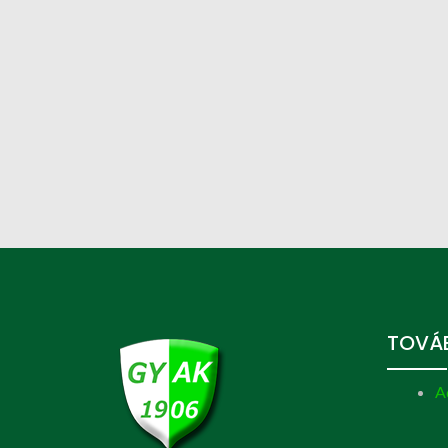
TOVÁB
A