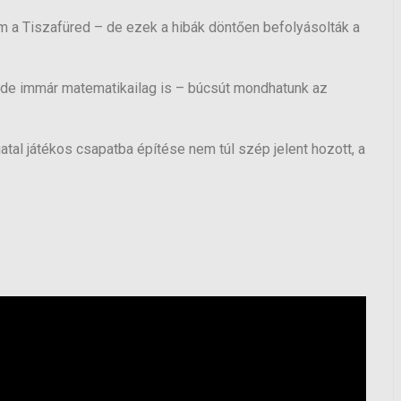
 a Tiszafüred – de ezek a hibák döntően befolyásolták a
, de immár matematikailag is – búcsút mondhatunk az
atal játékos csapatba építése nem túl szép jelent hozott, a