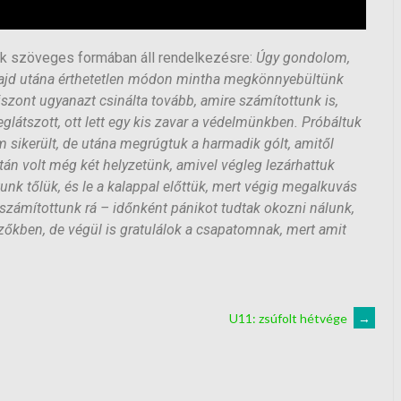
ak szöveges formában áll rendelkezésre:
Úgy gondolom,
 majd utána érthetetlen módon mintha megkönnyebültünk
iszont ugyanazt csinálta tovább, amire számítottunk is,
látszott, ott lett egy kis zavar a védelmünkben. Próbáltuk
sikerült, de utána megrúgtuk a harmadik gólt, amitől
n volt még két helyzetünk, amivel végleg lezárhattuk
unk tőlük, és le a kalappal előttük, mert végig megalkuvás
y számítottunk rá – időnként pánikot tudtak okozni nálunk,
ezőkben, de végül is gratulálok a csapatomnak, mert amit
U11: zsúfolt hétvége
→