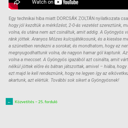
Egy technikai hiba miatt DORCSÁK ZOLTÁN nyilatkozata cs
hogy jól kezdtük a mérkőzést, 2-0-ás vezetést szereztünk,
volna, és utána nem azt csináltuk, amit addig. A Gyöngyös v
ránk jöttek. Aranyos Mózes kulcsjátékosunk, és a kiesése meg
a szünetben rendezni a sorokat, és mondhatom, hogy ez nem 
megnyugodhattunk volna, de nagyon hamar gól kaptunk. Aztá
volna a meccset. A Gyöngyös igazából azt csinálta, amit várt
nélkül jöttek előre és bátran játszottak, amivel – hiába, hog
ezt majd le kell rendeznünk, hogy ne legyen így az elkövetk
akartunk, azt elértük. További sok sikert a Gyöngyösnek!
←
Közvetítés – 25. forduló