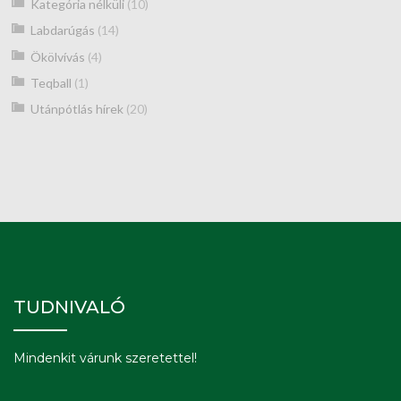
Kategória nélküli
(10)
Labdarúgás
(14)
Ökölvívás
(4)
Teqball
(1)
Utánpótlás hírek
(20)
TUDNIVALÓ
Mindenkit várunk szeretettel!