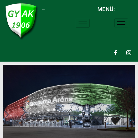
MENÜ:
LABDARÚGÁS: