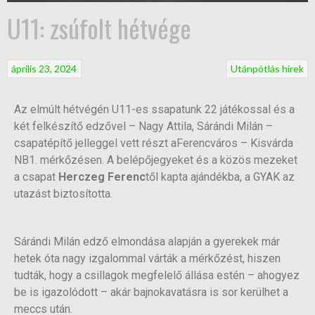
U11: zsúfolt hétvége
április 23, 2024
Utánpótlás hírek
Az elmúlt hétvégén U11-es ssapatunk 22 játékossal és a
két felkészítő edzővel – Nagy Attila, Sárándi Milán –
csapatépítő jelleggel vett részt aFerencváros – Kisvárda
NB1. mérkőzésen. A belépőjegyeket és a közös mezeket
a csapat
Herczeg Ferenc
től kapta ajándékba, a GYAK az
utazást biztosította.
Sárándi Milán edző elmondása alapján a gyerekek már
hetek óta nagy izgalommal várták a mérkőzést, hiszen
tudták, hogy a csillagok megfelelő állása estén – ahogyez
be is igazolódott – akár bajnokavatásra is sor kerülhet a
meccs után.