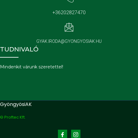
+36202827470
GYAK.IRODA@GYONGYOSIAK.HU
TUDNIVALÓ
Mindenkit várunk szeretettel!
GyöngyösiAK
© Proftec Kft.