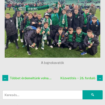
A bajnokavatók
←
Többet érdemeltünk volna….
Közvetítés – 26. forduló
→