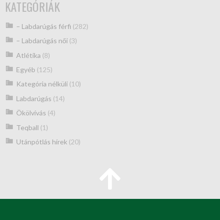
KATEGÓRIÁK
– Labdarúgás férfi
(282)
– Labdarúgás női
(3)
Atlétika
(8)
Egyéb
(125)
Kategória nélküli
(10)
Labdarúgás
(14)
Ökölvívás
(4)
Teqball
(1)
Utánpótlás hírek
(20)