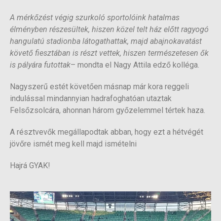
A mérkőzést végig szurkoló sportolóink hatalmas
élményben részesültek, hiszen közel telt ház előtt ragyogó
hangulatú stadionba látogathattak, majd abajnokavatást
követő fiesztában is részt vettek, hiszen természetesen ők
is pályára futottak
– mondta el Nagy Attila edző kolléga.
Nagyszerű estét követően másnap már kora reggeli
indulással mindannyian hadrafoghatóan utaztak
Felsőzsolcára, ahonnan három győzelemmel tértek haza.
A résztvevők megállapodtak abban, hogy ezt a hétvégét
jövőre ismét meg kell majd ismételni
Hajrá GYAK!