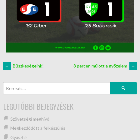
←
Büszkeségeink!
8 percen múlott a győzelem
→
LEGUTÓBBI BEJEGYZÉSEK
Szövetségi meghívó
Megkezdődött a felkészülés
Gyászhír