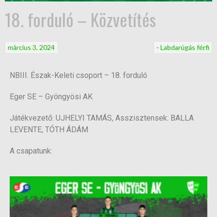
18. forduló – Közvetítés
március 3, 2024
- Labdarúgás férfi
NBIII. Észak-Keleti csoport – 18. forduló
Eger SE – Gyöngyösi AK
Játékvezető: UJHELYI TAMÁS, Asszisztensek: BALLA
LEVENTE, TÓTH ÁDÁM
A csapatunk: