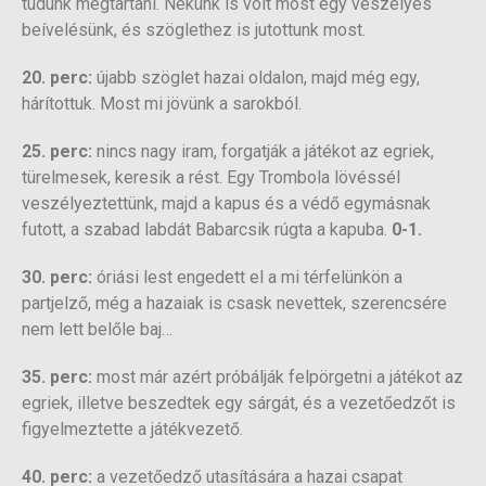
tudunk megtartani. Nekünk is volt most egy veszélyes
beívelésünk, és szöglethez is jutottunk most.
20. perc:
újabb szöglet hazai oldalon, majd még egy,
hárítottuk. Most mi jövünk a sarokból.
25. perc:
nincs nagy iram, forgatják a játékot az egriek,
türelmesek, keresik a rést. Egy Trombola lövéssél
veszélyeztettünk, majd a kapus és a védő egymásnak
futott, a szabad labdát Babarcsik rúgta a kapuba.
0-1.
30. perc:
óriási lest engedett el a mi térfelünkön a
partjelző, még a hazaiak is csask nevettek, szerencsére
nem lett belőle baj…
35. perc:
most már azért próbálják felpörgetni a játékot az
egriek, illetve beszedtek egy sárgát, és a vezetőedzőt is
figyelmeztette a játékvezető.
40. perc:
a vezetőedző utasítására a hazai csapat