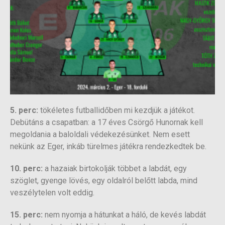
5. perc:
tökéletes futballidőben mi kezdjük a játékot.
Debütáns a csapatban: a 17 éves Csörgő Hunornak kell
megoldania a baloldali védekezésünket. Nem esett
nekünk az Eger, inkáb türelmes játékra rendezkedtek be.
10. perc:
a hazaiak birtokolják többet a labdát, egy
szöglet, gyenge lövés, egy oldalról belőtt labda, mind
veszélytelen volt eddig.
15. perc:
nem nyomja a hátunkat a háló, de kevés labdát