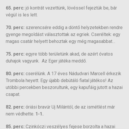
65. perc:
jó kontrát vezettünk, lövéssel fejeztük be, bár
végül is les lett.
70. perc:
szerencsére eddig a döntő helyzetekben rendre
gyenge megoldást választottak az egriek. Cseréltek: egy
magas csatár helyett behoztak egy még magasabbat…
75. perc:
egyre több területünk akad, de azért óvatos
duhajok vagyunk. Az Eger játéka meddő.
80. perc:
cserélünk. A 17 éves Nádudvari Marcell érkezik
Trombola heyett. Egy újabb debütáló fiatal játékos! Az
utóbbi percekben beszorultunk, egy kapufáig jutott a hazai
csapat.
82. perc:
óriási bravúr Uj Milántól, de az ismétlést már
nem védhette.
1-1.
85. perc:
Czinkóczi veszélyes fejese borzolta a hazai