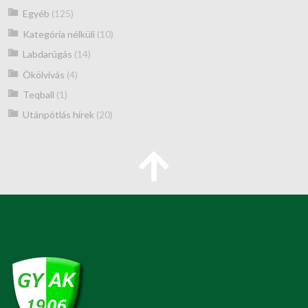
Egyéb
(125)
Kategória nélküli
(10)
Labdarúgás
(14)
Ökölvívás
(4)
Teqball
(1)
Utánpótlás hírek
(20)