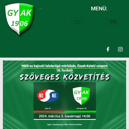
MENÜ:
LABDARÚGÁS: