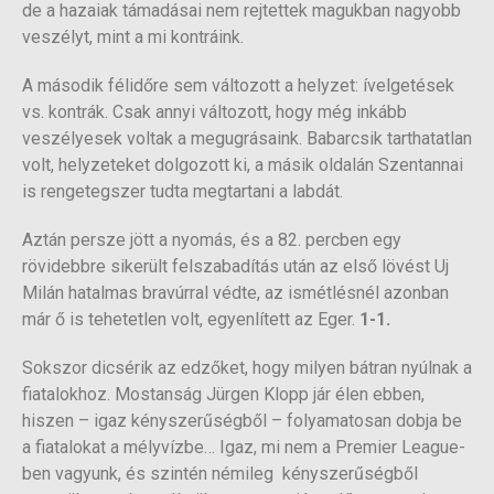
de a hazaiak támadásai nem rejtettek magukban nagyobb
veszélyt, mint a mi kontráink.
A második félidőre sem változott a helyzet: ívelgetések
vs. kontrák. Csak annyi változott, hogy még inkább
veszélyesek voltak a megugrásaink. Babarcsik tarthatatlan
volt, helyzeteket dolgozott ki, a másik oldalán Szentannai
is rengetegszer tudta megtartani a labdát.
Aztán persze jött a nyomás, és a 82. percben egy
rövidebbre sikerült felszabadítás után az első lövést Uj
Milán hatalmas bravúrral védte, az ismétlésnél azonban
már ő is tehetetlen volt, egyenlített az Eger.
1-1.
Sokszor dicsérik az edzőket, hogy milyen bátran nyúlnak a
fiatalokhoz. Mostanság Jürgen Klopp jár élen ebben,
hiszen – igaz kényszerűségből – folyamatosan dobja be
a fiatalokat a mélyvízbe… Igaz, mi nem a Premier League-
ben vagyunk, és szintén némileg kényszerűségből