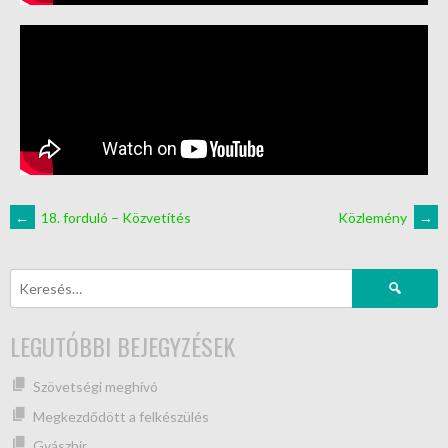
←
18. forduló – Közvetítés
Közlemény
→
LEGUTÓBBI BEJEGYZÉSEK
Szövetségi meghívó
Megkezdődött a felkészülés
Gyászhír