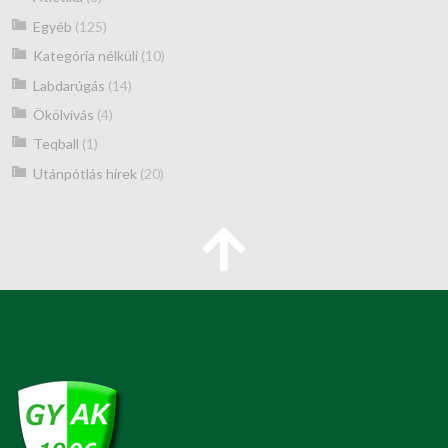
Egyéb
(125)
Kategória nélküli
(10)
Labdarúgás
(14)
Ökölvívás
(4)
Teqball
(1)
Utánpótlás hírek
(20)