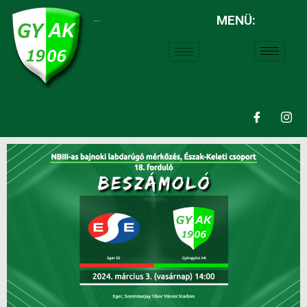
MENÜ:
LABDARÚGÁS: