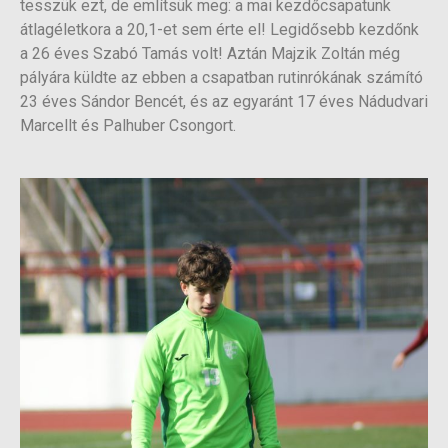
tesszük ezt, de említsük meg: a mai kezdőcsapatunk
átlagéletkora a 20,1-et sem érte el! Legidősebb kezdőnk
a 26 éves Szabó Tamás volt! Aztán Majzik Zoltán még
pályára küldte az ebben a csapatban rutinrókának számító
23 éves Sándor Bencét, és az egyaránt 17 éves Nádudvari
Marcellt és Palhuber Csongort.