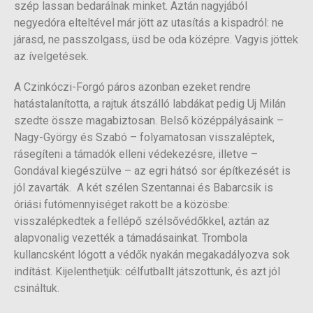
szép lassan bedarálnak minket. Aztán nagyjából
negyedóra elteltével már jött az utasítás a kispadról: ne
járasd, ne passzolgass, üsd be oda középre. Vagyis jöttek
az ívelgetések.
A Czinkóczi-Forgó páros azonban ezeket rendre
hatástalanította, a rajtuk átszálló labdákat pedig Uj Milán
szedte össze magabiztosan. Belső középpályásaink –
Nagy-György és Szabó – folyamatosan visszaléptek,
rásegíteni a támadók elleni védekezésre, illetve –
Gondával kiegészülve – az egri hátsó sor építkezését is
jól zavarták. A két szélen Szentannai és Babarcsik is
óriási futómennyiséget rakott be a közösbe:
visszalépkedtek a fellépő szélsővédőkkel, aztán az
alapvonalig vezették a támadásainkat. Trombola
kullancsként lógott a védők nyakán megakadályozva sok
indítást. Kijelenthetjük: célfutballt játszottunk, és azt jól
csináltuk.