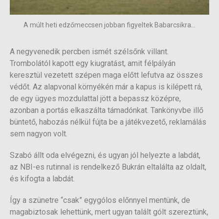
A múlt heti edzőmeccsen jobban figyeltek Babarcsikra...
A negyvenedik percben ismét szélsőnk villant.
Trombolától kapott egy kiugratást, amit félpályán
keresztül vezetett szépen maga előtt lefutva az összes
védőt. Az alapvonal környékén már a kapus is kilépett rá,
de egy ügyes mozdulattal jött a bepassz középre,
azonban a portás elkaszálta támadónkat. Tankönyvbe illő
büntető, habozás nélkül fújta be a játékvezető, reklamálás
sem nagyon volt.
Szabó állt oda elvégezni, és ugyan jól helyezte a labdát,
az NBI-es rutinnal is rendelkező Bukrán eltalálta az oldalt,
és kifogta a labdát.
Így a szünetre “csak” egygólos előnnyel mentünk, de
magabiztosak lehettünk, mert ugyan talált gólt szereztünk,