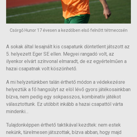
Csörgő Hunor 17 évesen a kezdőben első felnőtt tétmeccsén
A sokak által lesajnált kis csapatunk döntetlent játszott az
5. helyezett Eger SE ellen. Megyei rangadó volt, az
ilyenkor elvárt színvonal elmaradt, de ez egyértelműen a
hazai csapatnak volt köszönhető.
A mi helyzetünkben talán érthető módon a védekezésre
helyeztük a fő hangsúlyt az elöl lévő gyors játékosainkban
bízva, nem pedig egy sokpasszos, kombinatív játékot
választottunk. Ez utóbbit inkább a hazai csapattól várta
mindenki…
Tulajdonképpen érthető taktikával kezdtek: nem estek
nekünk, türelmesen játszottak, bízva abban, hogy majd