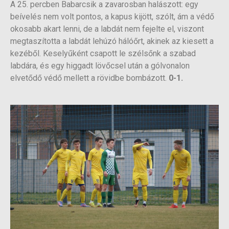
A 25. percben Babarcsik a zavarosban halászott: egy
beívelés nem volt pontos, a kapus kijött, szólt, ám a védő
okosabb akart lenni, de a labdát nem fejelte el, viszont
megtaszította a labdát lehúzó hálóőrt, akinek az kiesett a
kezéből. Keselyűként csapott le szélsőnk a szabad
labdára, és egy higgadt lövőcsel után a gólvonalon
elvetődő védő mellett a rövidbe bombázott.
0-1.