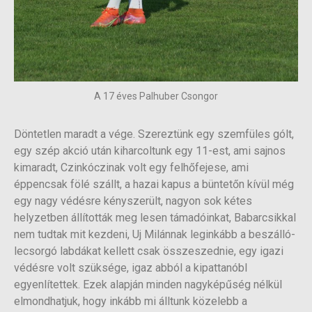
A 17 éves Palhuber Csongor
Döntetlen maradt a vége. Szereztünk egy szemfüles gólt,
egy szép akció után kiharcoltunk egy 11-est, ami sajnos
kimaradt, Czinkóczinak volt egy felhőfejese, ami
éppencsak fölé szállt, a hazai kapus a büntetőn kívül még
egy nagy védésre kényszerült, nagyon sok kétes
helyzetben állították meg lesen támadóinkat, Babarcsikkal
nem tudtak mit kezdeni, Uj Milánnak leginkább a beszálló-
lecsorgó labdákat kellett csak összeszednie, egy igazi
védésre volt szüksége, igaz abból a kipattanóbl
egyenlítettek. Ezek alapján minden nagyképűség nélkül
elmondhatjuk, hogy inkább mi álltunk közelebb a