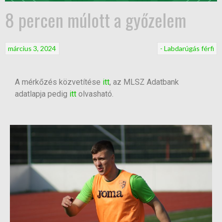
8 percen múlott a győzelem
március 3, 2024
- Labdarúgás férfi
A mérkőzés közvetítése
itt
, az MLSZ Adatbank
adatlapja pedig
itt
olvasható.