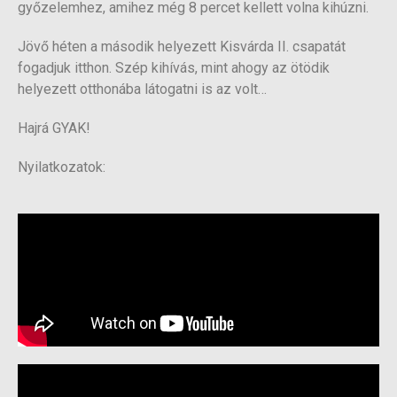
győzelemhez, amihez még 8 percet kellett volna kihúzni.
Jövő héten a második helyezett Kisvárda II. csapatát
fogadjuk itthon. Szép kihívás, mint ahogy az ötödik
helyezett otthonába látogatni is az volt…
Hajrá GYAK!
Nyilatkozatok: