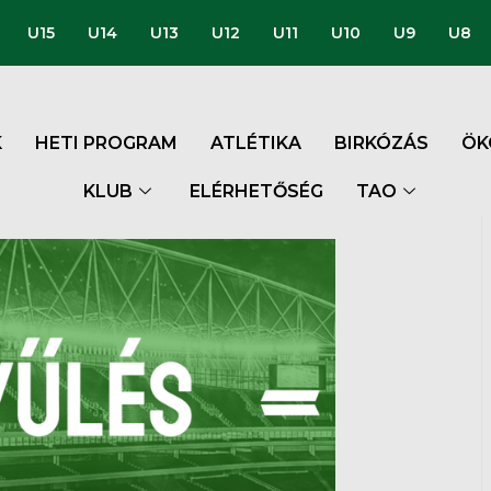
U15
U14
U13
U12
U11
U10
U9
U8
K
HETI PROGRAM
ATLÉTIKA
BIRKÓZÁS
ÖK
KLUB
ELÉRHETŐSÉG
TAO