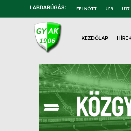
LABDARÚGÁS:
FELNŐTT
U19
U17
KEZDŐLAP
HÍRE