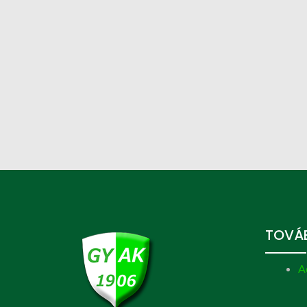
TOVÁB
A