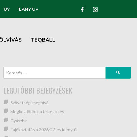
U7
LÁNY UP
ÖLVÍVÁS
TEQBALL
LEGUTÓBBI BEJEGYZÉSEK
Szövetségi meghívó
Megkezdődött a felkészülés
Gyászhír
Tájékoztatás a 2026/27-es idényről