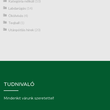
Kategória nélküli
(10)
Labdarúgás
(14)
Ökölvívás
(4)
Teqball
(1)
Utánpótlás hírek
(20)
TUDNIVALÓ
Mindenkit várunk szeretettel!