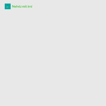
←
Nehéz mit írni