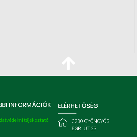
BI INFORMÁCIÓK
ELÉRHETŐSÉG
datvédelmi tájékoztató
3200 GYÖNGYÖS
EGRI ÚT 23.