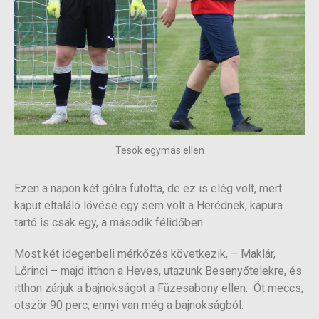
Tesók egymás ellen
Ezen a napon két gólra futotta, de ez is elég volt, mert
kaput eltaláló lövése egy sem volt a Herédnek, kapura
tartó is csak egy, a második félidőben.
Most két idegenbeli mérkőzés következik, – Maklár,
Lőrinci – majd itthon a Heves, utazunk Besenyőtelekre, és
itthon zárjuk a bajnokságot a Füzesabony ellen. Öt meccs,
ötször 90 perc, ennyi van még a bajnokságból.