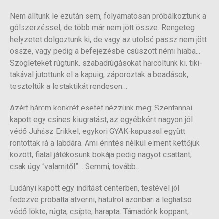
Nem álltunk le ezután sem, folyamatosan próbálkoztunk a
gólszerzéssel, de több már nem jött össze. Rengeteg
helyzetet dolgoztunk ki, de vagy az utolsó passz nem jött
össze, vagy pedig a befejezésbe csúszott némi hiaba…
Szögleteket rúgtunk, szabadrúgásokat harcoltunk ki, tiki-
takával jutottunk el a kapuig, záporoztak a beadások,
teszteltük a lestaktikát rendesen…
Azért három konkrét esetet nézzünk meg: Szentannai
kapott egy csines kiugratást, az egyébként nagyon jól
védő Juhász Erikkel, egykori GYAK-kapussal együtt
rontottak rá a labdára. Ami érintés nélkül elment kettőjük
között, fiatal játékosunk bokája pedig nagyot csattant,
csak úgy “valamitől”… Semmi, tovább…
Ludányi kapott egy indítást centerben, testével jól
fedezve próbálta átvenni, hátulról azonban a leghátsó
védő lökte, rúgta, csípte, harapta. Támadónk koppant,