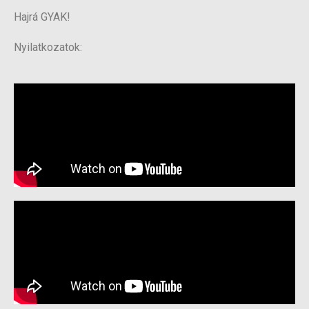
Hajrá GYAK!
Nyilatkozatok: