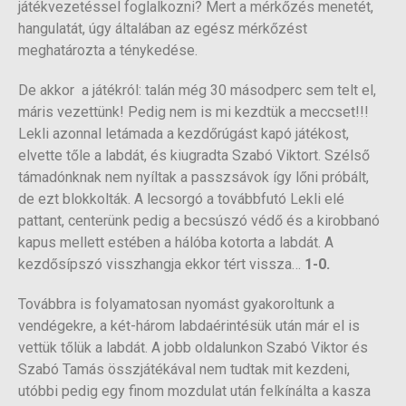
játékvezetéssel foglalkozni? Mert a mérkőzés menetét,
hangulatát, úgy általában az egész mérkőzést
meghatározta a ténykedése.
De akkor a játékról: talán még 30 másodperc sem telt el,
máris vezettünk! Pedig nem is mi kezdtük a meccset!!!
Lekli azonnal letámada a kezdőrúgást kapó játékost,
elvette tőle a labdát, és kiugradta Szabó Viktort. Szélső
támadónknak nem nyíltak a passzsávok így lőni próbált,
de ezt blokkolták. A lecsorgó a továbbfutó Lekli elé
pattant, centerünk pedig a becsúszó védő és a kirobbanó
kapus mellett estében a hálóba kotorta a labdát. A
kezdősípszó visszhangja ekkor tért vissza…
1-0.
Továbbra is folyamatosan nyomást gyakoroltunk a
vendégekre, a két-három labdaérintésük után már el is
vettük tőlük a labdát. A jobb oldalunkon Szabó Viktor és
Szabó Tamás összjátékával nem tudtak mit kezdeni,
utóbbi pedig egy finom mozdulat után felkínálta a kasza