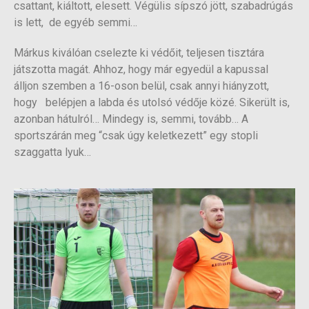
csattant, kiáltott, elesett. Végülis sípszó jött, szabadrúgás
is lett, de egyéb semmi…
Márkus kiválóan cselezte ki védőit, teljesen tisztára
játszotta magát. Ahhoz, hogy már egyedül a kapussal
álljon szemben a 16-oson belül, csak annyi hiányzott,
hogy belépjen a labda és utolsó védője közé. Sikerült is,
azonban hátulról… Mindegy is, semmi, tovább… A
sportszárán meg “csak úgy keletkezett” egy stopli
szaggatta lyuk…