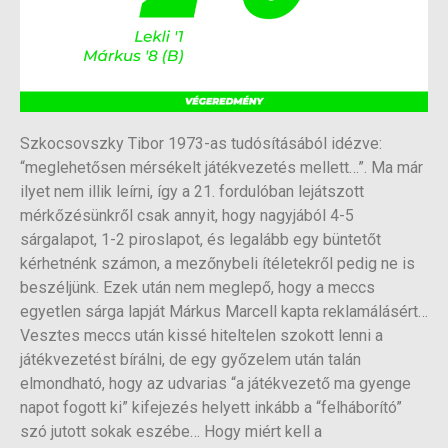
Szkocsovszky Tibor 1973-as tudósításából idézve:
“meglehetősen mérsékelt játékvezetés mellett…”. Ma már
ilyet nem illik leírni, így a 21. fordulóban lejátszott
mérkőzésünkről csak annyit, hogy nagyjából 4-5
sárgalapot, 1-2 piroslapot, és legalább egy büntetőt
kérhetnénk számon, a mezőnybeli ítéletekről pedig ne is
beszéljünk. Ezek után nem meglepő, hogy a meccs
egyetlen sárga lapját Márkus Marcell kapta reklamálásért…
Vesztes meccs után kissé hiteltelen szokott lenni a
játékvezetést bírálni, de egy győzelem után talán
elmondható, hogy az udvarias “a játékvezető ma gyenge
napot fogott ki” kifejezés helyett inkább a “felháborító”
szó jutott sokak eszébe… Hogy miért kell a