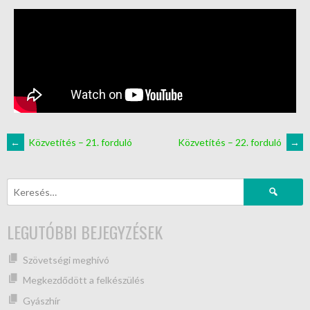
←
Közvetítés – 21. forduló
Közvetítés – 22. forduló
→
LEGUTÓBBI BEJEGYZÉSEK
Szövetségi meghívó
Megkezdődött a felkészülés
Gyászhír