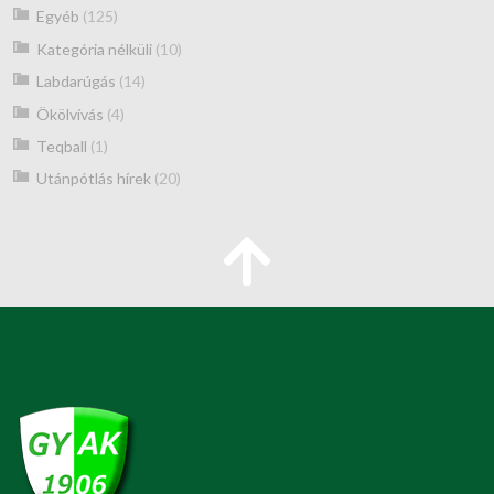
Egyéb
(125)
Kategória nélküli
(10)
Labdarúgás
(14)
Ökölvívás
(4)
Teqball
(1)
Utánpótlás hírek
(20)