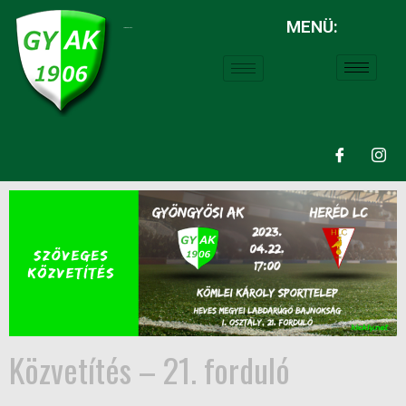
MENÜ:
LABDARÚGÁS:
Közvetítés – 21. forduló