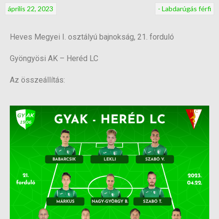
április 22, 2023
- Labdarúgás férfi
Heves Megyei I. osztályú bajnokság, 21. forduló
Gyöngyösi AK – Heréd LC
Az összeállítás: