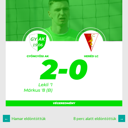
←
Hamar eldöntöttük
8 perc alatt eldöntöttük
→