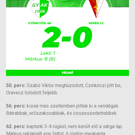
50. perc:
Szabó Viktor meghúzódott, Czinkóczi jött be,
Oravecz tolódott feljebb.
56. perc:
kissé más szellemben jöttek ki a vendégek.
Bátrabbak, erőszakosabbak, és összeszedettebbek.
62. perc:
kaptunk 3-4 rúgást, nem került elő a sárga lap.
Márkus reklamált egy faltot, ő rögtön megkapta….