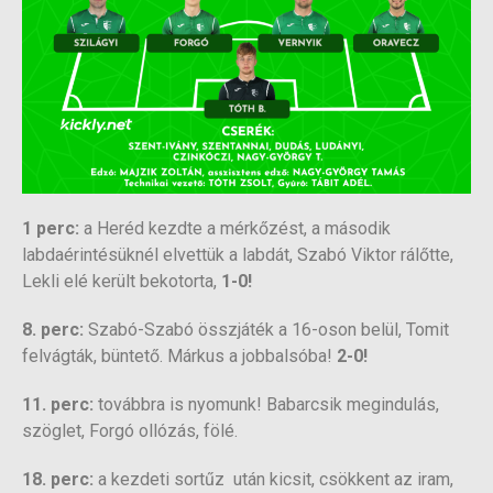
1 perc:
a Heréd kezdte a mérkőzést, a második
labdaérintésüknél elvettük a labdát, Szabó Viktor rálőtte,
Lekli elé került bekotorta,
1-0!
8. perc:
Szabó-Szabó összjáték a 16-oson belül, Tomit
felvágták, büntető. Márkus a jobbalsóba!
2-0!
11. perc:
továbbra is nyomunk! Babarcsik megindulás,
szöglet, Forgó ollózás, fölé.
18. perc:
a kezdeti sortűz után kicsit, csökkent az iram,