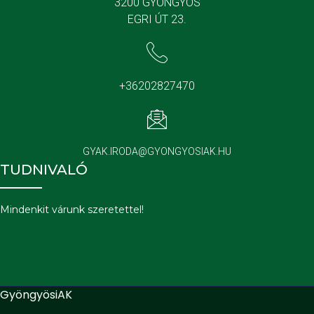
3200 GYÖNGYÖS
EGRI ÚT 23.
+36202827470
GYAK.IRODA@GYONGYOSIAK.HU
TUDNIVALÓ
Mindenkit várunk szeretettel!
GyöngyösiAK