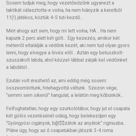
Sosem tudjuk meg, hogy vezetőedzőnk ugyanezt a
taktikát választotta-e volna, ha nem hiányzik a keretből
11(!) játékos, köztük 4-5 tuti kezdő…
Mint ahogy azt sem, hogy mi lett volna, HA… Ha nem
kapunk 2 perc alatt két gólt… Egy kezezés, amikor két
méterről eltalálják a védőnk kezét, aki nem tud olyan gyors
lenni, hogy elvegye a lövés elől… Aztán egy betuszkolt-
szuszakolt labda, ahol kézzel-lábbal zárják kel védőinket
a labdától…
Ezután volt érezhető az, ami eddig még sosem:
összeomlottunk, hitehagyottá váltunk. Szezon vége,
“semmi sem sikerül” hangulat, a lelátón meg kőbunkók…
Felfoghatatlan, hogy egy szurkolótábor, hogy jut el csapata
két gólós vezetésénél odáig, hogy belekezdjen egy
“Gyöngyösi cigányok, b@$$zátok az anyátok” rigmusba…
Pláne úgy, hogy az ő csapatukban játszik 3-4 roma