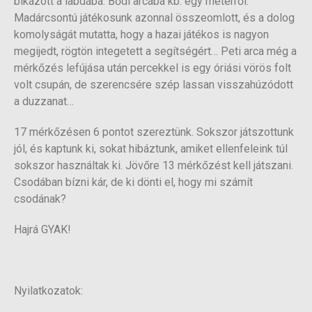
bikázott a labdába: Bődi arcába kb. egy méterről.
Madárcsontú játékosunk azonnal összeomlott, és a dolog
komolyságát mutatta, hogy a hazai játékos is nagyon
megijedt, rögtön integetett a segítségért… Peti arca még a
mérkőzés lefújása után percekkel is egy óriási vörös folt
volt csupán, de szerencsére szép lassan visszahúzódott
a duzzanat…
17 mérkőzésen 6 pontot szereztünk. Sokszor játszottunk
jól, és kaptunk ki, sokat hibáztunk, amiket ellenfeleink túl
sokszor használtak ki. Jövőre 13 mérkőzést kell játszani.
Csodában bízni kár, de ki dönti el, hogy mi számít
csodának?
Hajrá GYAK!
Nyilatkozatok: