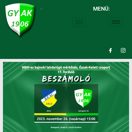
MENÜ:
LABDARÚGÁS: