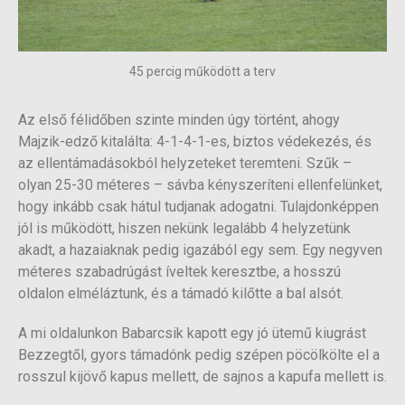
45 percig működött a terv
Az első félidőben szinte minden úgy történt, ahogy
Majzik-edző kitalálta: 4-1-4-1-es, biztos védekezés, és
az ellentámadásokból helyzeteket teremteni. Szűk –
olyan 25-30 méteres – sávba kényszeríteni ellenfelünket,
hogy inkább csak hátul tudjanak adogatni. Tulajdonképpen
jól is működött, hiszen nekünk legalább 4 helyzetünk
akadt, a hazaiaknak pedig igazából egy sem. Egy negyven
méteres szabadrúgást íveltek keresztbe, a hosszú
oldalon elméláztunk, és a támadó kilőtte a bal alsót.
A mi oldalunkon Babarcsik kapott egy jó ütemű kiugrást
Bezzegtől, gyors támadónk pedig szépen pöcölkölte el a
rosszul kijövő kapus mellett, de sajnos a kapufa mellett is.