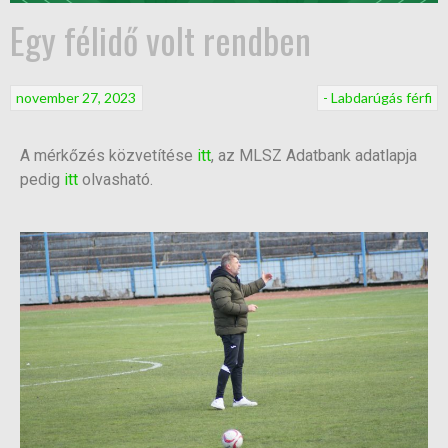
Egy félidő volt rendben
november 27, 2023
- Labdarúgás férfi
A mérkőzés közvetítése
itt
, az MLSZ Adatbank adatlapja
pedig
itt
olvasható.