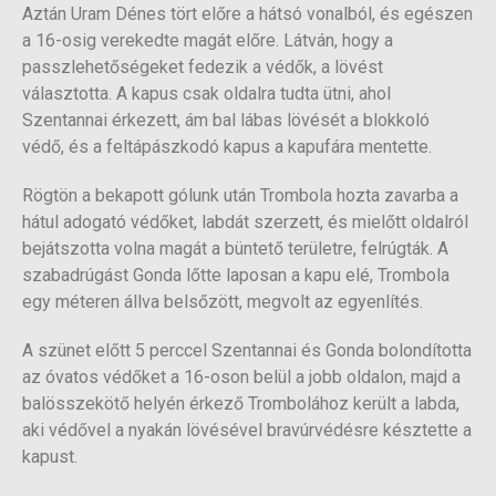
Aztán Uram Dénes tört előre a hátsó vonalból, és egészen
a 16-osig verekedte magát előre. Látván, hogy a
passzlehetőségeket fedezik a védők, a lövést
választotta. A kapus csak oldalra tudta ütni, ahol
Szentannai érkezett, ám bal lábas lövését a blokkoló
védő, és a feltápászkodó kapus a kapufára mentette.
Rögtön a bekapott gólunk után Trombola hozta zavarba a
hátul adogató védőket, labdát szerzett, és mielőtt oldalról
bejátszotta volna magát a büntető területre, felrúgták. A
szabadrúgást Gonda lőtte laposan a kapu elé, Trombola
egy méteren állva belsőzött, megvolt az egyenlítés.
A szünet előtt 5 perccel Szentannai és Gonda bolondította
az óvatos védőket a 16-oson belül a jobb oldalon, majd a
balösszekötő helyén érkező Trombolához került a labda,
aki védővel a nyakán lövésével bravúrvédésre késztette a
kapust.