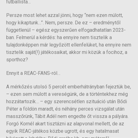
futballista…
Persze most lehet azzal jönni, hogy “nem ezen múlott,
hogy kikaptunk…”. Nem, persze. De ez – eredménytől
függetlenül – egész egyszerűen elfogadhatatlan 2023-
ban. Felmerül a kérdés: ha ennyire nem tisztelik a
tulajdonképpen már legyőzött ellenfelüket, ha ennyire nem
tisztelik saját(!) játékosaikat, akkor mi közük a focihoz, a
sporthoz?
Ennyit a REAC-FANS-ról…
A mérkőzés utolsó 5 percét emberhátrányban fejeztük be,
– ezen sem múlott a vereségünk, de a történtekhez még
hozzátartozik… – egy szerencsétlen szituáció után Bődi
Péter a földön maradt, és néhány perces vizsgálat után
masszőrünk, Tábit Adél nem engedte őt vissza a pályára.
Forgó Kornél akart tisztázni az alapvonal mellett, de az
egyik REAC-játékos közbe ugrott, és egy hatalmasat