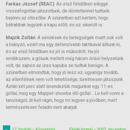
Farkas József (REAC)
: Az első félidőben eléggé
visszafogottan játszottunk, de döntetlennel tudtunk
bejönni az öltözőbe. A szünetben azt kértem, hogy
bátrabbak legyünk a kapu előtt, és ez sikerült is.
Majzik Zoltán
: A sérülések és betegségek miatt sok volt
a hiányzó, ezért ma egy defenzívebb taktikával álltunk ki,
és az első félidőben ez jól is működött. Ha jól
emlékszem, a gólunk mellett még három óriási helyzetünk
volt, de sajnos az üres kapuba se tudtuk berúgni. A
szünetben elmondtuk, hogy jó lesz ez, ugyanígy tovább,
az ellenfélnek nem volt lehetősége, türelmesen játsszunk.
Aztán két perc alatt lerendeztük magunkat egy 11-es
góllal, meg egy Muppet-showba illő góllal… Le kell vonni a
tanulságot, át kell rágni, hogy mi legyen a jövőben, mert
természetesen feladni nem akarjuk.
←
17. forduló – Közvetítés
Elnöki interjú – 2023. december