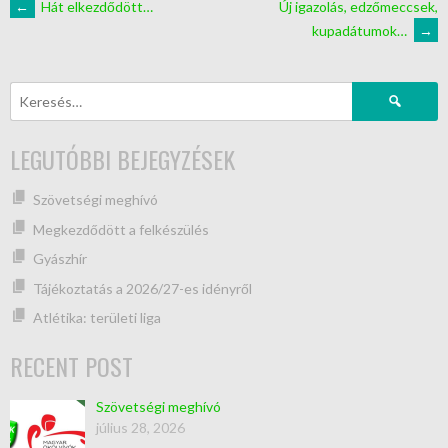
←
Hát elkezdődött…
Új igazolás, edzőmeccsek,
kupadátumok…
→
LEGUTÓBBI BEJEGYZÉSEK
Szövetségi meghívó
Megkezdődött a felkészülés
Gyászhír
Tájékoztatás a 2026/27-es idényről
Atlétika: területi liga
RECENT POST
Szövetségi meghívó
július 28, 2026