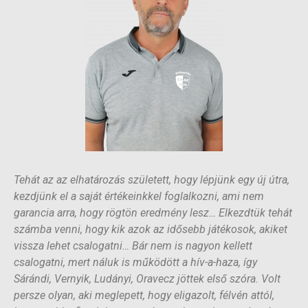
Tehát az az elhatározás született, hogy lépjünk egy új útra,
kezdjünk el a saját értékeinkkel foglalkozni, ami nem
garancia arra, hogy rögtön eredmény lesz… Elkezdtük tehát
számba venni, hogy kik azok az idősebb játékosok, akiket
vissza lehet csalogatni… Bár nem is nagyon kellett
csalogatni, mert náluk is működött a hív-a-haza, így
Sárándi, Vernyik, Ludányi, Oravecz jöttek első szóra. Volt
persze olyan, aki meglepett, hogy eligazolt, félvén attól,