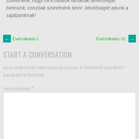
szeretnénk, hogy ha a fiatalok látnának lehetőséget
bennünk, vonzóak szeretnénk lenni: lehetőséget adunk a
sajátjainknak!
←
Évértékelés I.
Évértékelés III.
→
START A CONVERSATION
Az e-mail címet nem tesszük közzé.
A kötelező mezőket
*
karakterrel jelöltük
Hozzászólás
*