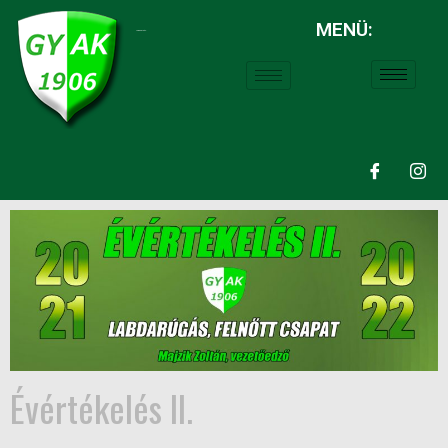
MENÜ:
LABDARÚGÁS:
Évértékelés II.