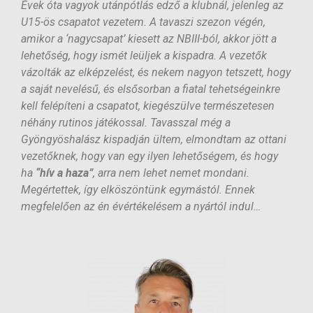
Évek óta vagyok utánpótlás edző a klubnál, jelenleg az
U15-ös csapatot vezetem. A tavaszi szezon végén,
amikor a ‘nagycsapat’ kiesett az NBIII-ból, akkor jött a
lehetőség, hogy ismét leüljek a kispadra. A vezetők
vázolták az elképzelést, és nekem nagyon tetszett, hogy
a saját nevelésű, és elsősorban a fiatal tehetségeinkre
kell felépíteni a csapatot, kiegészülve természetesen
néhány rutinos játékossal. Tavasszal még a
Gyöngyöshalász kispadján ültem, elmondtam az ottani
vezetőknek, hogy van egy ilyen lehetőségem, és hogy
ha
“hív a haza”
, arra nem lehet nemet mondani.
Megértettek, így elköszöntünk egymástól. Ennek
megfelelően az én évértékelésem a nyártól indul…