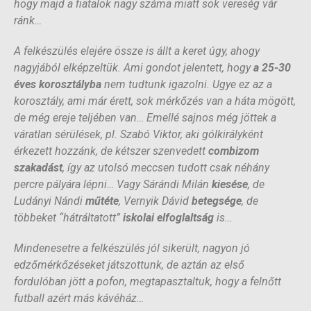
hogy majd a fiatalok nagy száma miatt sok vereség vár
ránk…
A felkészülés elejére össze is állt a keret úgy, ahogy
nagyjából elképzeltük. Ami gondot jelentett, hogy
a 25-30
éves korosztályba
nem tudtunk igazolni. Ugye ez az a
korosztály, ami már érett, sok mérkőzés van a háta mögött,
de még ereje teljében van… Emellé sajnos még jöttek a
váratlan sérülések, pl. Szabó Viktor, aki gólkirályként
érkezett hozzánk, de kétszer szenvedett
combizom
szakadást
, így az utolsó meccsen tudott csak néhány
percre pályára lépni… Vagy Sárándi Milán
kiesése
, de
Ludányi Nándi
műtéte
, Vernyik Dávid
betegsége
, de
többeket “hátráltatott”
iskolai elfoglaltság
is…
Mindenesetre a felkészülés jól sikerült, nagyon jó
edzőmérkőzéseket játszottunk, de aztán az első
fordulóban jött a pofon, megtapasztaltuk, hogy a felnőtt
futball azért más kávéház…