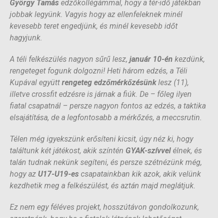
György Tamás
edzőkollégámmal, hogy a tér-idő játékban
jobbak legyünk. Vagyis hogy az ellenfeleknek minél
kevesebb teret engedjünk, és minél kevesebb időt
hagyjunk.
A téli felkészülés nagyon sűrű lesz,
január 10-én
kezdünk,
rengeteget fogunk dolgozni! Heti három edzés, a Téli
Kupával együtt
rengeteg edzőmérkőzésünk
lesz (11),
illetve crossfit edzésre is járnak a fiúk. De – főleg ilyen
fiatal csapatnál – persze nagyon fontos az edzés, a taktika
elsajátítása, de a legfontosabb a mérkőzés, a meccsrutin.
Télen még igyekszünk erősíteni kicsit, úgy néz ki, hogy
találtunk két játékost, akik színtén
GYAK-szívvel
élnek, és
talán tudnak nekünk segíteni, és persze szétnézünk még,
hogy az
U17-U19-es
csapatainkban kik azok, akik velünk
kezdhetik meg a felkészülést, és aztán majd meglátjuk.
Ez nem egy féléves projekt, hosszútávon gondolkozunk,