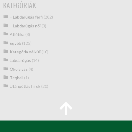
KATEGÓRIÁK
– Labdarúgás férfi
(282)
– Labdarúgás női
(3)
Atlétika
(8)
Egyéb
(125)
Kategória nélküli
(10)
Labdarúgás
(14)
Ökölvívás
(4)
Teqball
(1)
Utánpótlás hírek
(20)