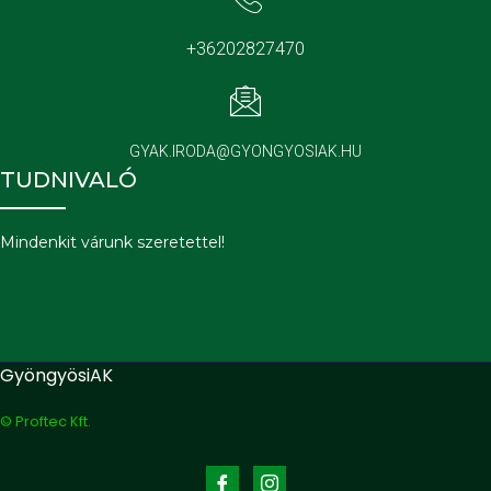
+36202827470
GYAK.IRODA@GYONGYOSIAK.HU
TUDNIVALÓ
Mindenkit várunk szeretettel!
GyöngyösiAK
© Proftec Kft.