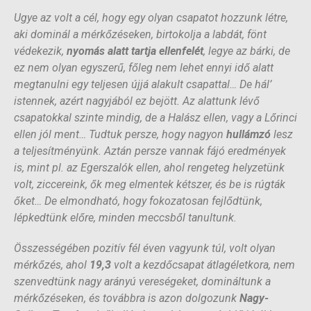
Ugye az volt a cél, hogy egy olyan csapatot hozzunk létre,
aki dominál a mérkőzéseken, birtokolja a labdát, fönt
védekezik,
nyomás alatt tartja ellenfelét
, legye az bárki, de
ez nem olyan egyszerű, főleg nem lehet ennyi idő alatt
megtanulni egy teljesen újjá alakult csapattal… De hál’
istennek, azért nagyjából ez bejött. Az alattunk lévő
csapatokkal szinte mindig, de a Halász ellen, vagy a Lőrinci
ellen jól ment… Tudtuk persze, hogy nagyon
hullámzó
lesz
a teljesítményünk. Aztán persze vannak fájó eredmények
is, mint pl. az Egerszalók ellen, ahol rengeteg helyzetünk
volt, ziccereink, ők meg elmentek kétszer, és be is rúgták
őket… De elmondható, hogy fokozatosan fejlődtünk,
lépkedtünk előre, minden meccsből tanultunk.
Összességében pozitív fél éven vagyunk túl, volt olyan
mérkőzés, ahol
19,3
volt a kezdőcsapat átlagéletkora, nem
szenvedtünk nagy arányú vereségeket, domináltunk a
mérkőzéseken, és továbbra is azon dolgozunk
Nagy-