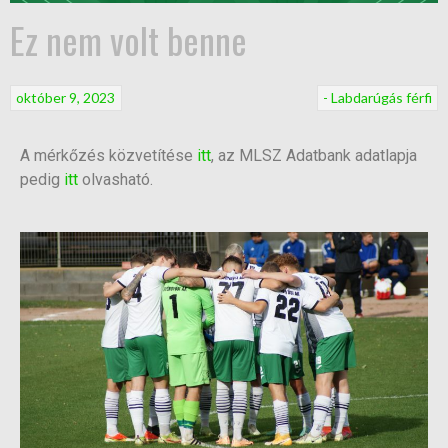
Ez nem volt benne
október 9, 2023
- Labdarúgás férfi
A mérkőzés közvetítése
itt
, az MLSZ Adatbank adatlapja
pedig
itt
olvasható.