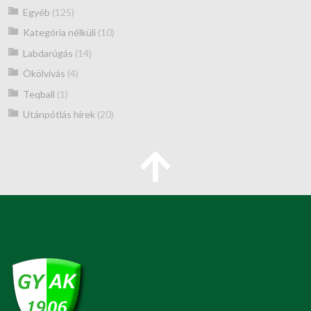
Egyéb
(125)
Kategória nélküli
(10)
Labdarúgás
(14)
Ökölvívás
(4)
Teqball
(1)
Utánpótlás hírek
(20)