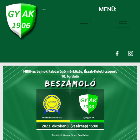
MENÜ:
LABDARÚGÁS: