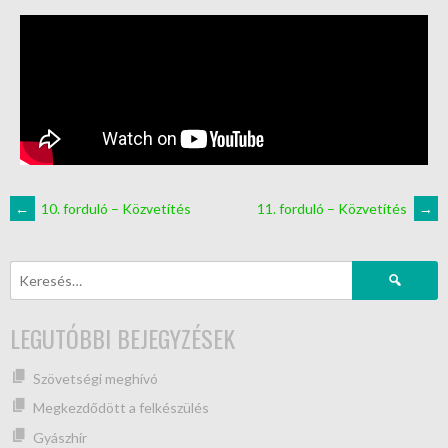
←
10. forduló – Közvetítés
11. forduló – Közvetítés
→
LEGUTÓBBI BEJEGYZÉSEK
Szövetségi meghívó
Megkezdődött a felkészülés
Gyászhír