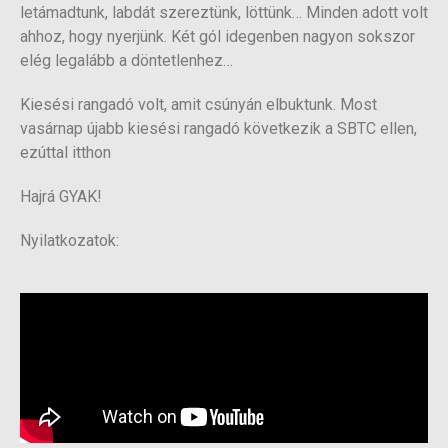
letámadtunk, labdát szereztünk, löttünk… Minden adott volt
ahhoz, hogy nyerjünk. Két gól idegenben nagyon sokszor
elég legalább a döntetlenhez…
Kiesési rangadó volt, amit csúnyán elbuktunk. Most
vasárnap újabb kiesési rangadó következik a SBTC ellen,
ezúttal itthon
Hajrá GYAK!
Nyilatkozatok: