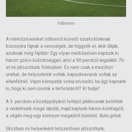
Vállvetve
A mérkőzéseinket otthonról követő szurkolóinknak
bizonyára fájnak a vereségek, de higgyék el, akik látják,
azoknak még fájóbb! Egy olyan mérkőzésen kaptunk ki
három gólos különbséggel, ahol a 90 percből legalább 70-
et mi játszottunk fölényben. És nem csak a mezőnyt
uraltuk, de helyzeteink voltak, kapusbravúrok voltak az
ellenfélnél. Vajon könnyebb volna elviselni, ha úgy kapnánk
ki, hogy ki sem jövünk a térfelünkről? Ki tudja?
A 3. percben a középpályáról fellépő játékosnak belőtték
a védelmünk mögé labdát, majd kaptunk három kontragólt,
a végén meg egy könnyen megadott büntető. Buta gólok.
Eközben mi helyenként tetszetősen játszottunk,