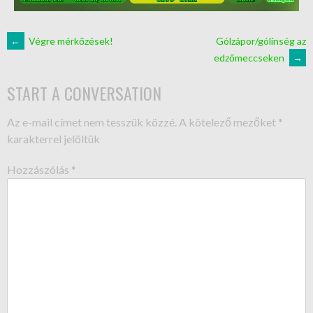
←
Végre mérkőzések!
Gólzápor/gólínség az
edzőmeccseken
→
START A CONVERSATION
Az e-mail címet nem tesszük közzé.
A kötelező mezőket
*
karakterrel jelöltük
Hozzászólás
*