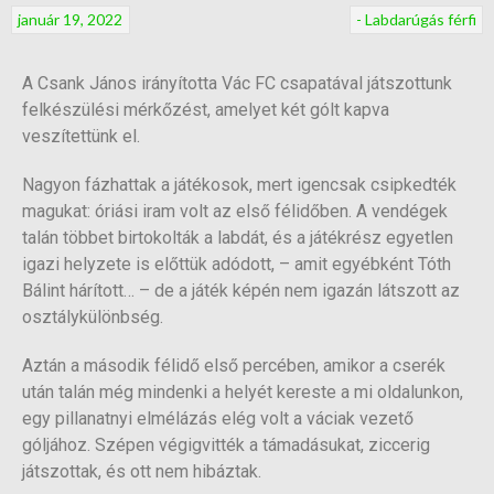
január 19, 2022
- Labdarúgás férfi
A Csank János irányította Vác FC csapatával játszottunk
felkészülési mérkőzést, amelyet két gólt kapva
veszítettünk el.
Nagyon fázhattak a játékosok, mert igencsak csipkedték
magukat: óriási iram volt az első félidőben. A vendégek
talán többet birtokolták a labdát, és a játékrész egyetlen
igazi helyzete is előttük adódott, – amit egyébként Tóth
Bálint hárított… – de a játék képén nem igazán látszott az
osztálykülönbség.
Aztán a második félidő első percében, amikor a cserék
után talán még mindenki a helyét kereste a mi oldalunkon,
egy pillanatnyi elmélázás elég volt a váciak vezető
góljához. Szépen végigvitték a támadásukat, ziccerig
játszottak, és ott nem hibáztak.