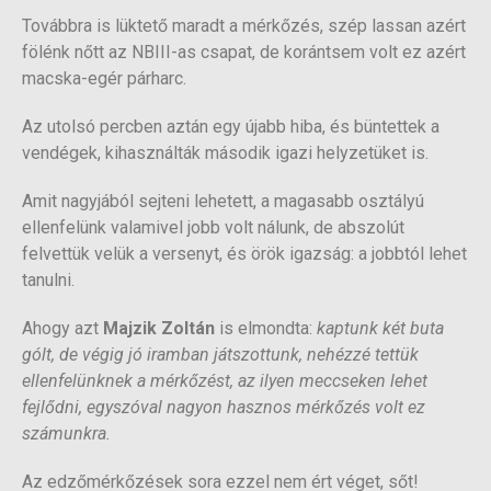
Továbbra is lüktető maradt a mérkőzés, szép lassan azért
fölénk nőtt az NBIII-as csapat, de korántsem volt ez azért
macska-egér párharc.
Az utolsó percben aztán egy újabb hiba, és büntettek a
vendégek, kihasználták második igazi helyzetüket is.
Amit nagyjából sejteni lehetett, a magasabb osztályú
ellenfelünk valamivel jobb volt nálunk, de abszolút
felvettük velük a versenyt, és örök igazság: a jobbtól lehet
tanulni.
Ahogy azt
Majzik Zoltán
is elmondta:
kaptunk két buta
gólt, de végig jó iramban játszottunk, nehézzé tettük
ellenfelünknek a mérkőzést, az ilyen meccseken lehet
fejlődni, egyszóval nagyon hasznos mérkőzés volt ez
számunkra.
Az edzőmérkőzések sora ezzel nem ért véget, sőt!