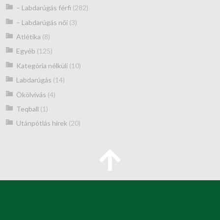
– Labdarúgás férfi
(282)
– Labdarúgás női
(3)
Atlétika
(8)
Egyéb
(125)
Kategória nélküli
(10)
Labdarúgás
(14)
Ökölvívás
(4)
Teqball
(1)
Utánpótlás hírek
(20)