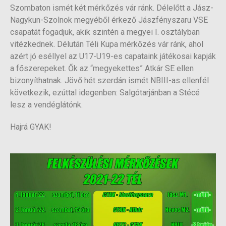
Szombaton ismét két mérkőzés vár ránk. Délelőtt a Jász-
Nagykun-Szolnok megyéből érkező Jászfényszaru VSE
csapatát fogadjuk, akik szintén a megyei I. osztályban
vitézkednek. Délután Téli Kupa mérkőzés vár ránk, ahol
azért jó eséllyel az U17-U19-es capataink játékosai kapják
a főszerepeket. Ők az “megyekettes” Atkár SE ellen
bizonyíthatnak. Jövő hét szerdán ismét NBIII-as ellenfél
következik, ezúttal idegenben: Salgótarjánban a Stécé
lesz a vendéglátónk.
Hajrá GYAK!