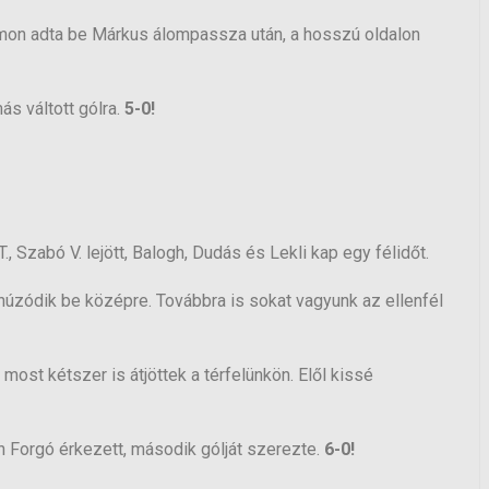
 Timon adta be Márkus álompassza után, a hosszú oldalon
ás váltott gólra.
5-0!
., Szabó V. lejött, Balogh, Dudás és Lekli kap egy félidőt.
 húzódik be középre. Továbbra is sokat vagyunk az ellenfél
 most kétszer is átjöttek a térfelünkön. Elől kissé
n Forgó érkezett, második gólját szerezte.
6-0!