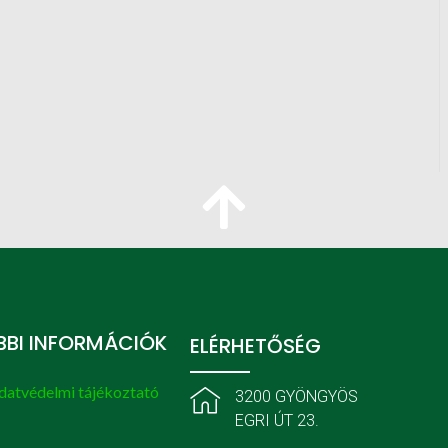
BI INFORMÁCIÓK
ELÉRHETŐSÉG
datvédelmi tájékoztató
3200 GYÖNGYÖS
EGRI ÚT 23.