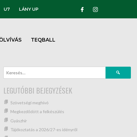
U7
LÁNY UP
ÖLVÍVÁS
TEQBALL
LEGUTÓBBI BEJEGYZÉSEK
Szövetségi meghívó
Megkezdődött a felkészülés
Gyászhír
Tájékoztatás a 2026/27-es idényről