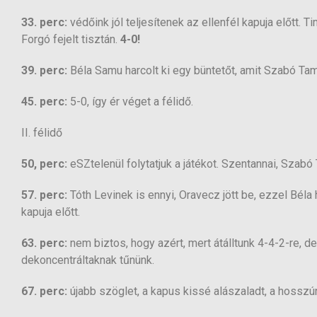
33. perc:
védőink jól teljesítenek az ellenfél kapuja előtt.
Forgó fejelt tisztán.
4-0!
39. perc:
Béla Samu harcolt ki egy büntetőt, amit Szabó Tam
45. perc:
5-0, így ér véget a félidő.
II. félidő
50, perc:
eSZtelenül folytatjuk a játékot. Szentannai, Szabó T
57. perc:
Tóth Levinek is ennyi, Oravecz jött be, ezzel Béla
kapuja előtt.
63. perc:
nem biztos, hogy azért, mert átálltunk 4-4-2-re, de
dekoncentráltaknak tűnünk.
67. perc:
újabb szöglet, a kapus kissé alászaladt, a hosszú