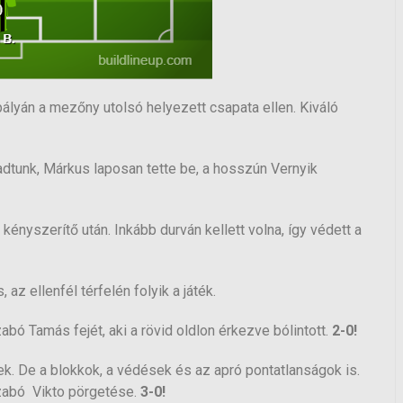
pályán a mezőny utolsó helyezett csapata ellen. Kiváló
dtunk, Márkus laposan tette be, a hosszún Vernyik
ényszerítő után. Inkább durván kellett volna, így védett a
az ellenfél térfelén folyik a játék.
bó Tamás fejét, aki a rövid oldlon érkezve bólintott.
2-0!
k. De a blokkok, a védések és az apró pontatlanságok is.
Szabó Vikto pörgetése.
3-0!