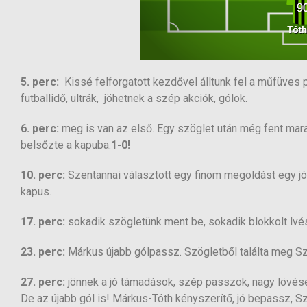
5. perc:
Kissé felforgatott kezdővel álltunk fel a műfüves 
futballidő, ultrák, jöhetnek a szép akciók, gólok.
6. perc:
meg is van az első. Egy szöglet után még fent mara
belsőzte a kapuba.
1-0!
10. perc:
Szentannai választott egy finom megoldást egy jó k
kapus.
17. perc:
sokadik szögletünk ment be, sokadik blokkolt lvés, 
23. perc:
Márkus újabb gólpassz. Szögletből találta meg Sza
27. perc:
jönnek a jó támadások, szép passzok, nagy lövése
De az újabb gól is! Márkus-Tóth kényszerítő, jó bepassz, 