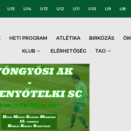
U15
U14
U13
U12
U11
U10
U9
U8
K
HETI PROGRAM
ATLÉTIKA
BIRKÓZÁS
ÖK
KLUB
ELÉRHETŐSÉG
TAO