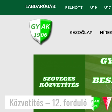
LABDARÚGÁS:
FELNŐTT
U19
U17
KEZDŐLAP
HÍRE
Közvetítés – 12. forduló