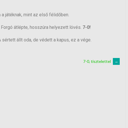
 a játéknak, mint az első félidőben.
, Forgó átlépte, hosszúra helyezett lövés.
7-0!
A sértett állt oda, de védett a kapus, ez a vége.
7-0, tisztelettel
→