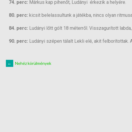
74. perc:
Márkus kap pihenőt, Ludányi érkezik a helyére.
80. perc:
kicsit belelassultunk a játékba, nincs olyan ritmusa
84. perc:
Ludányi lőtt gólt 18 méterről. Visszagurított labda
90. perc:
Ludányi szépen tálalt Lekli elé, akit felborítottak. 
←
Nehéz körülmények