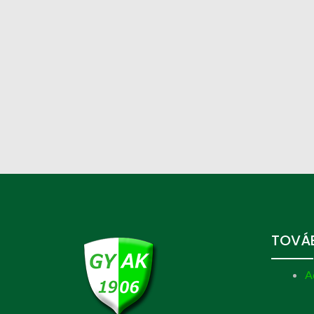
TOVÁB
A