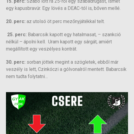
15. perc:
Szabó lőtt rá 25-ről egy szabadrúgást, ismét
egy kapusbravúr. Egy lövés a DEAC-tól is, bőven mellé.
20. perc:
az utolsó öt perc mezőnyjátékkal telt.
25. perc:
Babarcsik kapott egy hatalmasat, – szankció
nélkül – ápolni kell. Uram kapott egy sárgát, amiért
megállított egy veszélyes kontrát.
30. perc:
sorban jöttek megint a szögletek, ebből már
veszély is lett, Czinkóczi a gólvonalról mentett. Babarcsik
nem tudta folytatni…