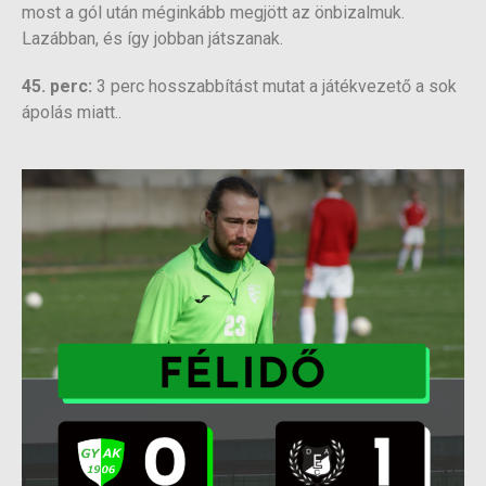
most a gól után méginkább megjött az önbizalmuk.
Lazábban, és így jobban játszanak.
45. perc:
3 perc hosszabbítást mutat a játékvezető a sok
ápolás miatt..