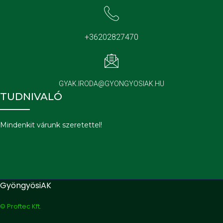
+36202827470
GYAK.IRODA@GYONGYOSIAK.HU
TUDNIVALÓ
Mindenkit várunk szeretettel!
GyöngyösiAK
© Proftec Kft.