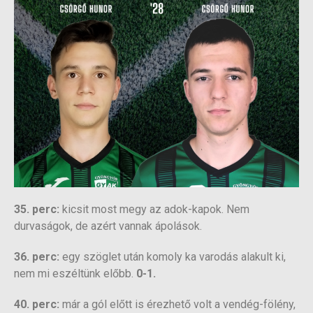
35. perc:
kicsit most megy az adok-kapok. Nem
durvaságok, de azért vannak ápolások.
36. perc:
egy szöglet után komoly ka varodás alakult ki,
nem mi eszéltünk előbb.
0-1.
40. perc:
már a gól előtt is érezhető volt a vendég-fölény,