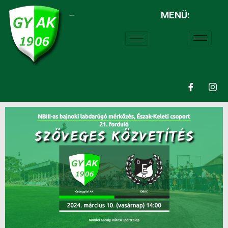
MENÜ:
LABDARÚGÁS: