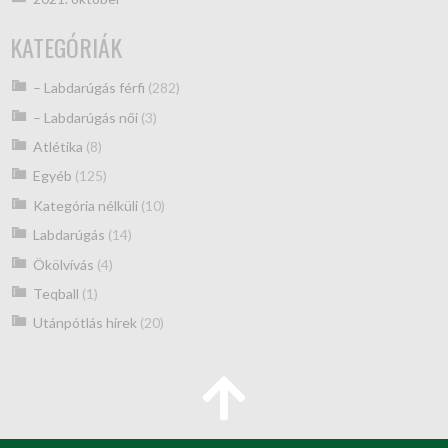
KATEGÓRIÁK
– Labdarúgás férfi
(282)
– Labdarúgás női
(3)
Atlétika
(8)
Egyéb
(125)
Kategória nélküli
(10)
Labdarúgás
(14)
Ökölvívás
(4)
Teqball
(1)
Utánpótlás hírek
(20)