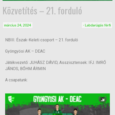
Közvetítés – 21. forduló
március 24, 2024
- Labdarúgás férfi
NBIII. Észak-Keleti csoport – 21. forduló
Gyöngyösi AK – DEAC
Játékvezető: JUHÁSZ DÁVID, Asszisztensek: IFJ. IMRŐ
JÁNOS, BŐHM ÁRMIN
A csapatunk: