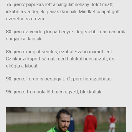
75. perc:
paprikás lett a hangulat néhány ítélet miatt,
inkább a vendégek panaszkodnak. Mindkét csapat gólt
szeretne szerezni.
80. perc:
a vendég kispad egyre idegesebb, már második
sárgájukat kapták.
85. perc:
megint sérülés, ezúttal Szabó maradt lent.
Czinkóczi kapott sárgát, mert hátulról becsúszott, és
elrúgta a labdát.
90. perc:
Forgó is besárgult. Öt perc hosszabbítás.
95. perc:
Trombola lőtt még egyett, blokkolták.