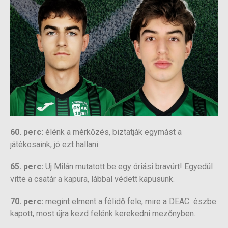
60. perc:
élénk a mérkőzés, biztatják egymást a
játékosaink, jó ezt hallani.
65. perc:
Uj Milán mutatott be egy óriási bravúrt! Egyedül
vitte a csatár a kapura, lábbal védett kapusunk.
70. perc:
megint elment a félidő fele, mire a DEAC észbe
kapott, most újra kezd felénk kerekedni mezőnyben.