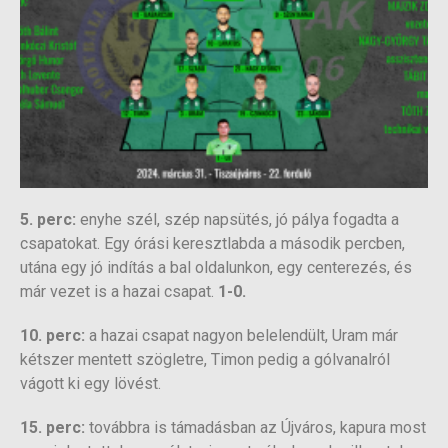
5. perc:
enyhe szél, szép napsütés, jó pálya fogadta a
csapatokat. Egy órási keresztlabda a második percben,
utána egy jó indítás a bal oldalunkon, egy centerezés, és
már vezet is a hazai csapat.
1-0.
10. perc:
a hazai csapat nagyon belelendült, Uram már
kétszer mentett szögletre, Timon pedig a gólvanalról
vágott ki egy lövést.
15. perc:
továbbra is támadásban az Újváros, kapura most