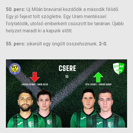
50. perc:
Uj Milán bravúrral kezdődik a második félidő.
Egy jó fejest tolt szögletre. Egy Uram mentéssel
folytatódik, utolsó emberként csúszott be tanárian. Újabb
helyzet maradt ki a kapunk előtt.
55. perc:
sikerült egy öngólt összehoznunk.
2-0.