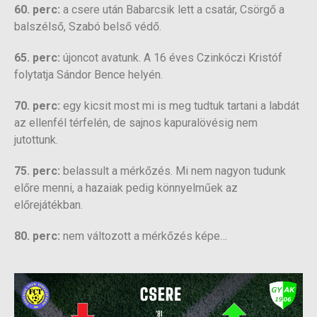
60. perc:
a csere után Babarcsik lett a csatár, Csörgő a
balszélső, Szabó belső védő.
65. perc:
újoncot avatunk. A 16 éves Czinkóczi Kristóf
folytatja Sándor Bence helyén.
70. perc:
egy kicsit most mi is meg tudtuk tartani a labdát
az ellenfél térfelén, de sajnos kapuralövésig nem
jutottunk.
75. perc:
belassult a mérkőzés. Mi nem nagyon tudunk
előre menni, a hazaiak pedig könnyelműek az
előrejátékban.
80. perc:
nem változott a mérkőzés képe…