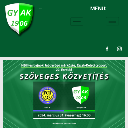
MENÜ:
LABDARÚGÁS: