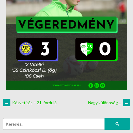
←
Közvetítés – 21. forduló
Nagy különbség…
→