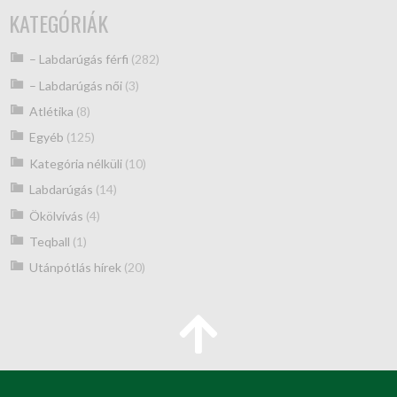
KATEGÓRIÁK
– Labdarúgás férfi
(282)
– Labdarúgás női
(3)
Atlétika
(8)
Egyéb
(125)
Kategória nélküli
(10)
Labdarúgás
(14)
Ökölvívás
(4)
Teqball
(1)
Utánpótlás hírek
(20)