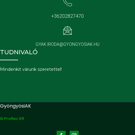
+36202827470
GYAK.IRODA@GYONGYOSIAK.HU
TUDNIVALÓ
Mindenkit várunk szeretettel!
GyöngyösiAK
© Proftec Kft.