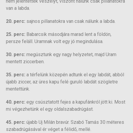
nem jelentettek veszélyt, viszont nálunk csak pillanatokra
van a labda.
20. perc:
sajnos pillanatokra van csak nálunk a labda.
25. perc:
Babarcsik másodjára marad lent a földön,
persze feláll. Uramnak volt egy jó megindulása.
30. perc:
megúsztunk egy nagy helyzetet, majd Uram
mentett ziccerben.
35. perc:
a térfelünk közepén adtunk el egy labdát, abból
újabb ziccer, az üres kapu felé guruló labdát szögletre
mentettünk.
40. perc:
egy csúsztatott fejes a kapufánkról jött ki. Most
mi végezhetünk el egy oldalszabadrúgást.
45. perc:
újabb Uj Milán bravúr. Szabó Tamás 30 méteres
szabadrúgásával ér véget a félidő, mellé.