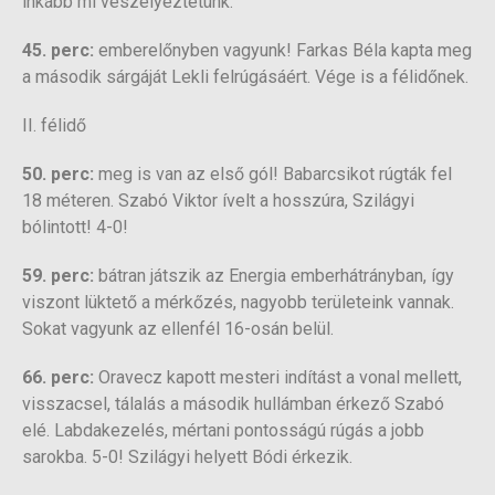
inkább mi veszélyeztetünk.
45. perc:
emberelőnyben vagyunk! Farkas Béla kapta meg
a második sárgáját Lekli felrúgásáért. Vége is a félidőnek.
II. félidő
50. perc:
meg is van az első gól! Babarcsikot rúgták fel
18 méteren. Szabó Viktor ívelt a hosszúra, Szilágyi
bólintott! 4-0!
59. perc:
bátran játszik az Energia emberhátrányban, így
viszont lüktető a mérkőzés, nagyobb területeink vannak.
Sokat vagyunk az ellenfél 16-osán belül.
66. perc:
Oravecz kapott mesteri indítást a vonal mellett,
visszacsel, tálalás a második hullámban érkező Szabó
elé. Labdakezelés, mértani pontosságú rúgás a jobb
sarokba. 5-0! Szilágyi helyett Bódi érkezik.