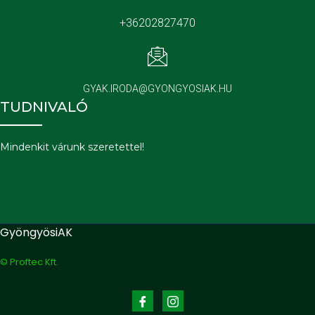
+36202827470
GYAK.IRODA@GYONGYOSIAK.HU
TUDNIVALÓ
Mindenkit várunk szeretettel!
GyöngyösiAK
© Proftec Kft.