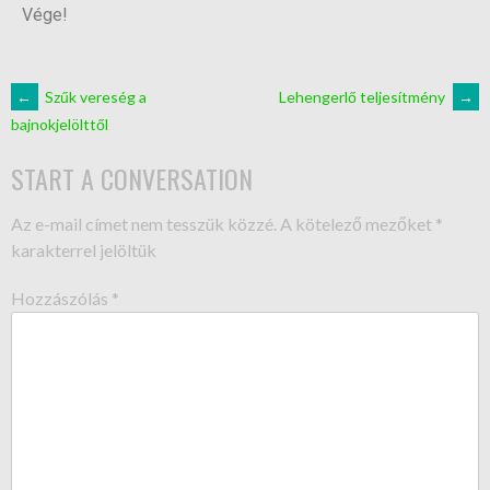
Vége!
←
Szűk vereség a
Lehengerlő teljesítmény
→
bajnokjelölttől
START A CONVERSATION
Az e-mail címet nem tesszük közzé.
A kötelező mezőket
*
karakterrel jelöltük
Hozzászólás
*