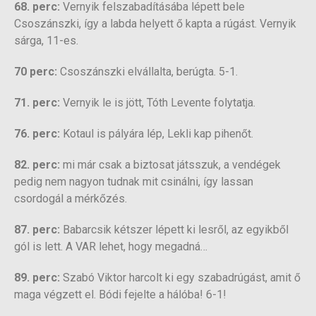
68. perc:
Vernyik felszabadításába lépett bele
Csoszánszki, így a labda helyett ő kapta a rúgást. Vernyik
sárga, 11-es.
70 perc:
Csoszánszki elvállalta, berúgta. 5-1.
71. perc:
Vernyik le is jött, Tóth Levente folytatja.
76. perc:
Kotaul is pályára lép, Lekli kap pihenőt.
82. perc:
mi már csak a biztosat játsszuk, a vendégek
pedig nem nagyon tudnak mit csinálni, így lassan
csordogál a mérkőzés.
87. perc:
Babarcsik kétszer lépett ki lesről, az egyikből
gól is lett. A VAR lehet, hogy megadná…
89. perc:
Szabó Viktor harcolt ki egy szabadrúgást, amit ő
maga végzett el. Bódi fejelte a hálóba! 6-1!