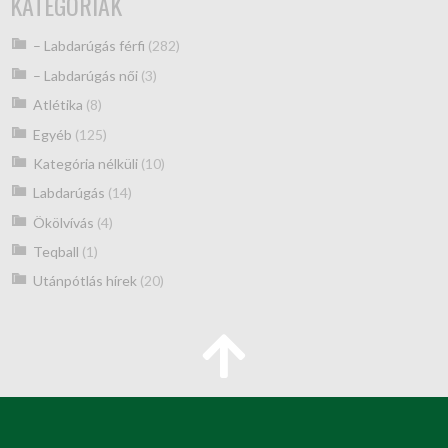
KATEGÓRIÁK
– Labdarúgás férfi
(282)
– Labdarúgás női
(3)
Atlétika
(8)
Egyéb
(125)
Kategória nélküli
(10)
Labdarúgás
(14)
Ökölvívás
(4)
Teqball
(1)
Utánpótlás hírek
(20)