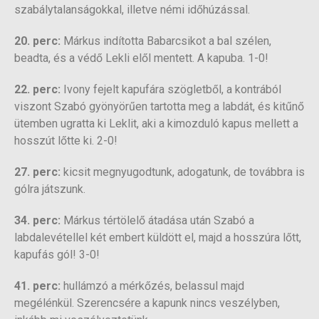
szabálytalanságokkal, illetve némi időhúzással.
20. perc:
Márkus indította Babarcsikot a bal szélen,
beadta, és a védő Lekli elől mentett. A kapuba. 1-0!
22. perc:
Ivony fejelt kapufára szögletből, a kontrából
viszont Szabó gyönyörűen tartotta meg a labdát, és kitűnő
ütemben ugratta ki Leklit, aki a kimozduló kapus mellett a
hosszút lőtte ki. 2-0!
27. perc:
kicsit megnyugodtunk, adogatunk, de továbbra is
gólra játszunk.
34. perc:
Márkus tértölelő átadása után Szabó a
labdalevétellel két embert küldött el, majd a hosszúra lőtt,
kapufás gól! 3-0!
41. perc:
hullámzó a mérkőzés, belassul majd
megélénkül. Szerencsére a kapunk nincs veszélyben,