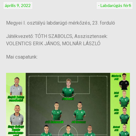
április 9, 2022
- Labdarúgás férfi
Megyei I. osztályú labdarúgó mérkőzés, 23. forduló
Játékvezető: TÓTH SZABOLCS, Asszisztensek:
VOLENTICS ERIK JÁNOS, MOLNÁR LÁSZLÓ
Mai csapatunk: