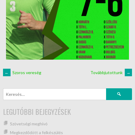
←
Szoros vereség
Továbbjutottunk
→
LEGUTÓBBI BEJEGYZÉSEK
Szövetségi meghívó
Megkezdődött a felkészülés