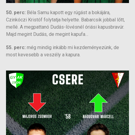
50. perc:
Béla Samu kapott egy rúgást a bokájára,
Czinkóczi Kristóf folytatja helyette. Babarcsik jobbal lőtt,
mellé. A megpattanó Dudás-lövésnél óriási kapusbravúr.
Majd megint Dudás, de megint kapufa…
55. perc:
még mindig inkább mi kezdeményezünk, de
most kevesebb a veszély a kapura.