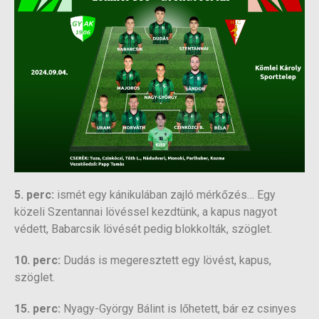
5. perc:
ismét egy kánikulában zajló mérkőzés… Egy
közeli Szentannai lövéssel kezdtünk, a kapus nagyot
védett, Babarcsik lövését pedig blokkolták, szöglet.
10. perc:
Dudás is megeresztett egy lövést, kapus,
szöglet.
15. perc:
Nyagy-György Bálint is lőhetett, bár ez csinyes