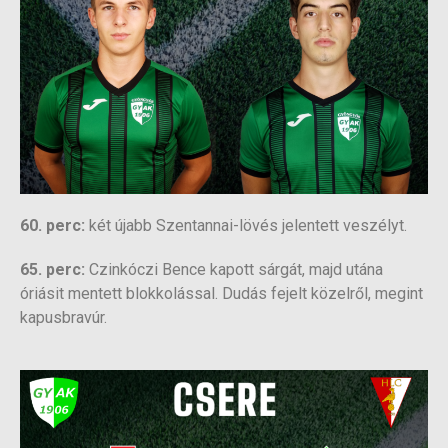
60. perc:
két újabb Szentannai-lövés jelentett veszélyt.
65. perc:
Czinkóczi Bence kapott sárgát, majd utána
óriásit mentett blokkolással. Dudás fejelt közelről, megint
kapusbravúr.