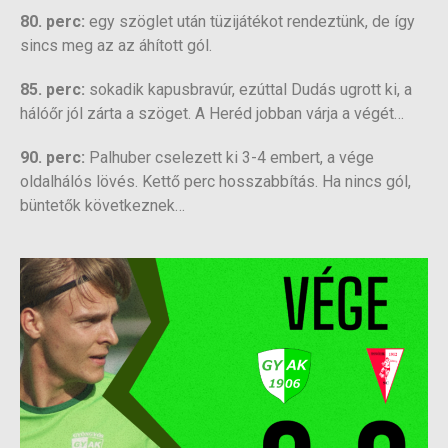
80. perc:
egy szöglet után tüzijátékot rendeztünk, de így
sincs meg az az áhított gól.
85. perc:
sokadik kapusbravúr, ezúttal Dudás ugrott ki, a
hálóőr jól zárta a szöget. A Heréd jobban várja a végét…
90. perc:
Palhuber cselezett ki 3-4 embert, a vége
oldalhálós lövés. Kettő perc hosszabbítás. Ha nincs gól,
büntetők következnek…