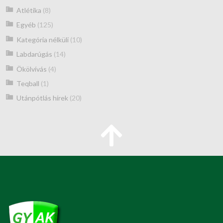
Atlétika
(8)
Egyéb
(125)
Kategória nélküli
(10)
Labdarúgás
(14)
Ökölvívás
(4)
Teqball
(1)
Utánpótlás hírek
(20)