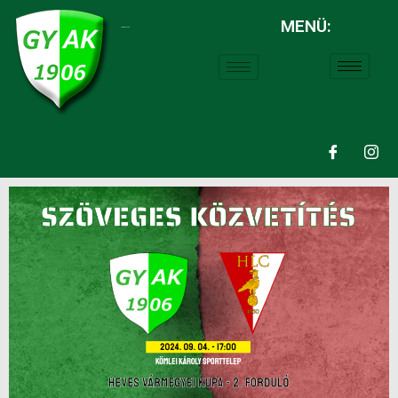
MENÜ:
LABDARÚGÁS: