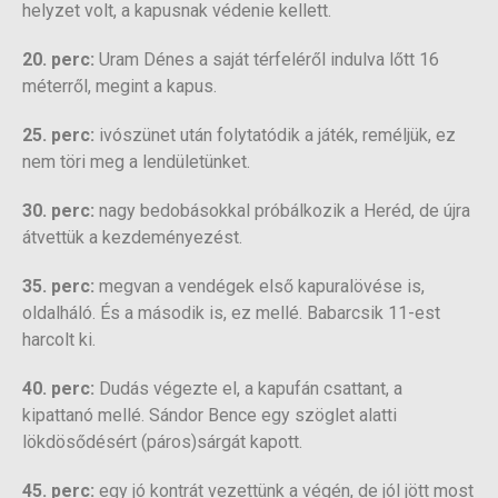
helyzet volt, a kapusnak védenie kellett.
20. perc:
Uram Dénes a saját térfeléről indulva lőtt 16
méterről, megint a kapus.
25. perc:
ivószünet után folytatódik a játék, reméljük, ez
nem töri meg a lendületünket.
30. perc:
nagy bedobásokkal próbálkozik a Heréd, de újra
átvettük a kezdeményezést.
35. perc:
megvan a vendégek első kapuralövése is,
oldalháló. És a második is, ez mellé. Babarcsik 11-est
harcolt ki.
40. perc:
Dudás végezte el, a kapufán csattant, a
kipattanó mellé. Sándor Bence egy szöglet alatti
lökdösődésért (páros)sárgát kapott.
45. perc:
egy jó kontrát vezettünk a végén, de jól jött most