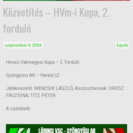
Közvetítés – HVm-i Kupa, 2.
forduló
szeptember 4, 2024
Egyéb
Heves Vármegyei Kupa – 2. forduló
Gyöngyösi AK – Heréd LC
Játékvezető: MENCSIK LÁSZLÓ, Asszisztensek: OROSZ
FRUZSINA, TITZ PÉTER
A csatatunk: