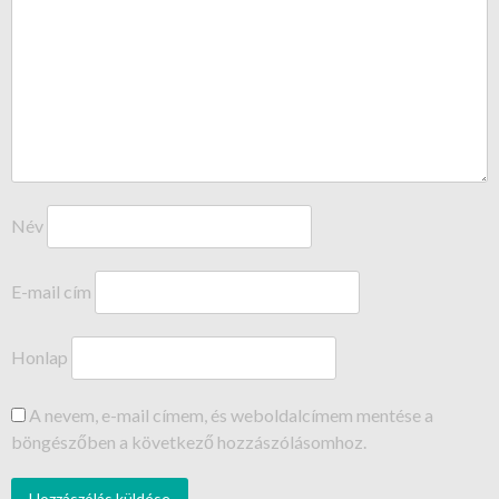
Név
E-mail cím
Honlap
A nevem, e-mail címem, és weboldalcímem mentése a
böngészőben a következő hozzászólásomhoz.