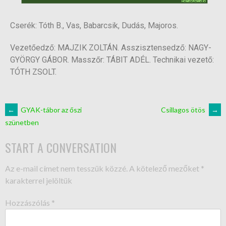
Cserék: Tóth B., Vas, Babarcsik, Dudás, Majoros.
Vezetőedző: MAJZIK ZOLTÁN. Asszisztensedző: NAGY-
GYÖRGY GÁBOR. Masszőr: TÁBIT ADÉL. Technikai vezető:
TÓTH ZSOLT.
←
GYAK-tábor az őszi
Csillagos ötös
→
szünetben
START A CONVERSATION
Az e-mail címet nem tesszük közzé.
A kötelező mezőket
*
karakterrel jelöltük
Hozzászólás
*