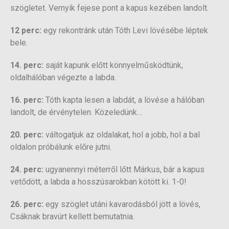
szögletet. Vernyik fejese pont a kapus kezében landolt.
12 perc:
egy rekontránk után Tóth Levi lövésébe léptek
bele.
14. perc:
saját kapunk előtt könnyelműsködtünk,
oldalhálóban végezte a labda.
16. perc:
Tóth kapta lesen a labdát, a lövése a hálóban
landolt, de érvénytelen. Közeledünk…
20. perc:
váltogatjuk az oldalakat, hol a jobb, hol a bal
oldalon próbálunk előre jutni.
24. perc:
ugyanennyi méterről lőtt Márkus, bár a kapus
vetődött, a labda a hosszúsarokban kötött ki. 1-0!
26. perc:
egy szöglet utáni kavarodásból jött a lövés,
Csáknak bravúrt kellett bemutatnia.