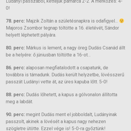
Ludányi passzából, kettejük párharca 2-2. A mérkőzés: 4-
0!
78. perc:
Majzik Zoltán a születésnapkra is odafigyel…
Majoros Zsombor tegnap töltötte a 16. életévét, Sándor
helyett léphetett pályára.
80. perc:
Márkus is lement, a nagy öreg Dudás Csanád állt
be a helyére: ő júniusban töltötte a 16-ot…
86. perc:
alaposan megfiatalodott a csapatunk, de
továbbra is támadunk. Dudás került helyzetbe, lövésszerű
passzát Ludányi vette át, az üres kapuba lőtt. 5-0!
88. perc:
Dudás lőhetett, a kapus a gólvonalon állította
meg a labdát.
90. perc:
megint Dudás ment el jobboldalt, Ludányinak
passzolt, akinek a lövését a kapus nagy nehezen
szögletre ütötte. Ezzel vége is! 5-0-ra győztünk!