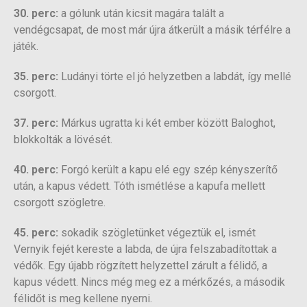
30. perc:
a gólunk után kicsit magára talált a
vendégcsapat, de most már újra átkerült a másik térfélre a
játék.
35. perc:
Ludányi törte el jó helyzetben a labdát, így mellé
csorgott.
37. perc:
Márkus ugratta ki két ember között Baloghot,
blokkolták a lövését.
40. perc:
Forgó került a kapu elé egy szép kényszerítő
után, a kapus védett. Tóth ismétlése a kapufa mellett
csorgott szögletre.
45. perc:
sokadik szögletünket végeztük el, ismét
Vernyik fejét kereste a labda, de újra felszabadítottak a
védők. Egy újabb rögzített helyzettel zárult a félidő, a
kapus védett. Nincs még meg ez a mérkőzés, a második
félidőt is meg kellene nyerni.