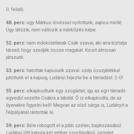
II. félidő
48. perc:
egy Márkus-lövéssel nyitottunk, sajnos mellé.
Úgy látszik, nem változik a mérkőzés képe.
52. perc:
nem indokolatlanak Csák szavai, aki arra bíztatja
társait, hogy szedjék össze magukat. Kicsit álmosan
játszunk.
53. perc:
hatottak kapusunk szavai: szép összjátékkal
jutottunk el a kapuig, Ludányi fejezte be a támadást. 2-0!
55. perc:
elkapkodtunk egy szögletet, így az egri támadó
egyedül vezette Csákra a labdát. Ő is elkapkodta, de az
ilyenekre figyelni kell! Megvan az első sárga is, Ludányit a
félpályánál rántották le.
59. perc:
Béla robogott el a jobb szélen, bejátszásából
Ludányi lőtt kapura két ember szorításából, szöglet.