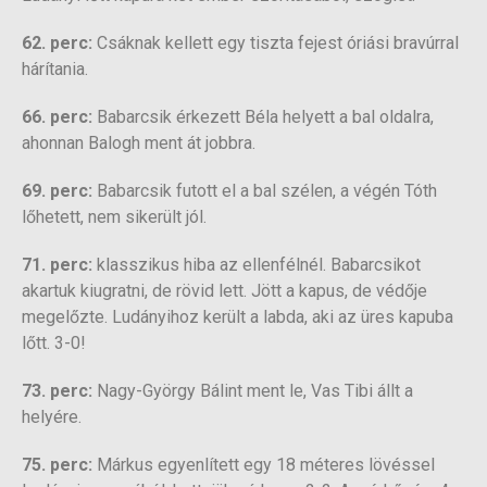
62. perc:
Csáknak kellett egy tiszta fejest óriási bravúrral
hárítania.
66. perc:
Babarcsik érkezett Béla helyett a bal oldalra,
ahonnan Balogh ment át jobbra.
69. perc:
Babarcsik futott el a bal szélen, a végén Tóth
lőhetett, nem sikerült jól.
71. perc:
klasszikus hiba az ellenfélnél. Babarcsikot
akartuk kiugratni, de rövid lett. Jött a kapus, de védője
megelőzte. Ludányihoz került a labda, aki az üres kapuba
lőtt. 3-0!
73. perc:
Nagy-György Bálint ment le, Vas Tibi állt a
helyére.
75. perc:
Márkus egyenlített egy 18 méteres lövéssel