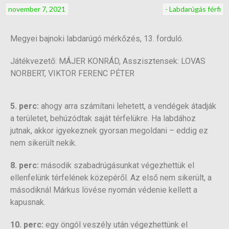
november 7, 2021
- Labdarúgás férfi
Megyei bajnoki labdarúgó mérkőzés, 13. forduló.
Játékvezető: MÁJER KONRÁD, Asszisztensek: LOVAS
NORBERT, VIKTOR FERENC PÉTER
5. perc:
ahogy arra számítani lehetett, a vendégek átadják
a területet, behúzódtak saját térfelükre. Ha labdához
jutnak, akkor igyekeznek gyorsan megoldani – eddig ez
nem sikerült nekik.
8. perc:
második szabadrúgásunkat végezhettük el
ellenfelünk térfelének közepéről. Az első nem sikerült, a
másodiknál Márkus lövése nyomán védenie kellett a
kapusnak.
10. perc:
egy öngól veszély után végezhettünk el