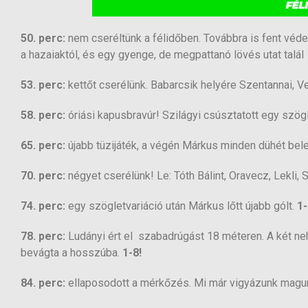
50. perc:
nem cseréltünk a félidőben. Továbbra is fent véde
a hazaiaktól, és egy gyenge, de megpattanó lövés utat talá
53. perc:
kettőt cserélünk. Babarcsik helyére Szentannai, Ve
58. perc:
óriási kapusbravúr! Szilágyi csúsztatott egy szögl
65. perc:
újabb tüzijáték, a végén Márkus minden dühét bel
70. perc:
négyet cserélünk! Le: Tóth Bálint, Oravecz, Lekli, 
74. perc:
egy szögletvariáció után Márkus lőtt újabb gólt.
1-
78. perc:
Ludányi ért el szabadrúgást 18 méteren. A két n
bevágta a hosszúba.
1-8!
84. perc:
ellaposodott a mérkőzés. Mi már vigyázunk magunk