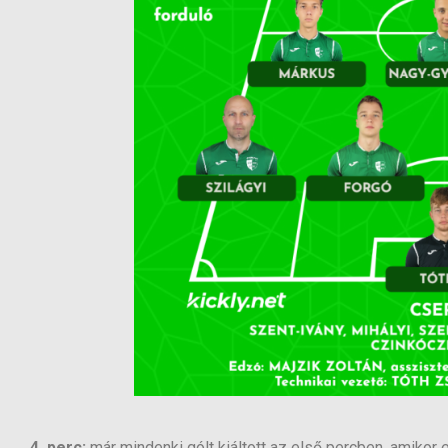
4. perc:
már mindenki gólt kiáltott az első percben, amikor 