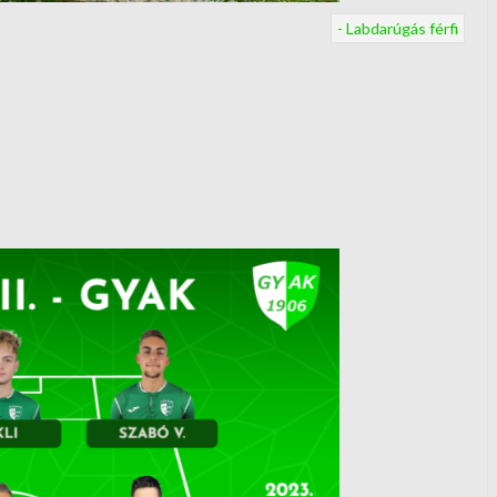
- Labdarúgás férfi