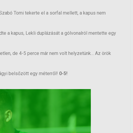
zabó Tomi tekerte el a sorfal mellett, a kapus nem
dte a kapus, Lekli duplázását a gólvonalról mentette egy
tlen, de 4-5 perce már nem volt helyzetünk… Az örök
lágyi belsőzött egy méterről!
0-5!