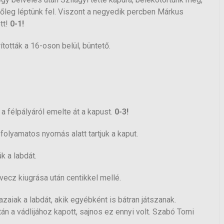
őleg léptünk fel. Viszont a negyedik percben Márkus
tt!
0-1!
ították a 16-oson belül, büntető.
 félpályáról emelte át a kapust.
0-3!
olyamatos nyomás alatt tartjuk a kaput.
k a labdát.
ecz kiugrása után centikkel mellé.
azaiak a labdát, akik egyébként is bátran játszanak.
n a vádlijához kapott, sajnos ez ennyi volt. Szabó Tomi