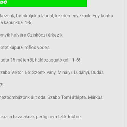
kezünk, birtokoljuk a labdát, kezdeményezünk. Egy kontra
l a kapunkba.
1-5.
rnyik helyére Czinkóczi érkezik.
etet kapura, reflex védés.
eadta 15 méterről, hálószaggató gól!
1-6!
Szabó Viktor. Be: Szent-Ivány, Mihályi, Ludányi, Dudás.
7!
ehézbombázónk állt oda. Szabó Tomi átlépte, Márkus
ra, a hazaiaknak pedig nem telik többre.