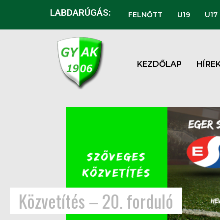
LABDARÚGÁS:
FELNŐTT
U19
U17
KEZDŐLAP
HÍRE
Közvetítés – 20. forduló