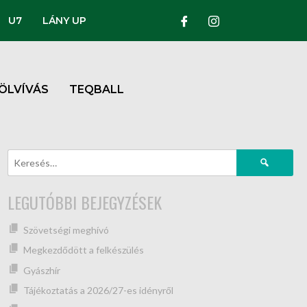
U7
LÁNY UP
ÖLVÍVÁS
TEQBALL
LEGUTÓBBI BEJEGYZÉSEK
Szövetségi meghívó
Megkezdődött a felkészülés
Gyászhír
Tájékoztatás a 2026/27-es idényről