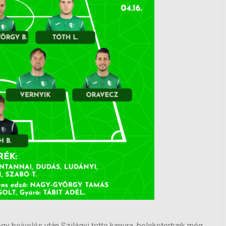
egy beívelés után Szilágyi tette kapura, belekotortunk még,