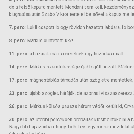
de a felső kapufa mentett. Mondani sem kell, kezdeményez
kiugratása után Szabó Viktor tette el belsővel a kapus melle
7. perc:
Lekli csapott le egy röviden hazatett labdára, felbor
8. perc:
Márkus büntetett.
0-2!
11. perc:
a hazaiak máris cserélnek egy húzódás miatt.
14. perc:
Márkus szemfülessége újabb gólt hozott. Márkus a
17. perc:
mágnestáblás támadás után szögletre mentettek, f
23. perc:
újabb szöglet, hárítják, de azonnal visszaszerezzü
26. perc:
Márkus külsős passza három védőt került ki, Orvav
30. perc:
az utóbbi percekben próbálták kicsit birtokolni a h
Nagyobb baj azonban, hogy Tóth Levi egy rossz mozdulat utá
érkezik a helyére.