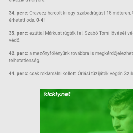
34. perc:
Oravecz harcolt ki egy szabadrúgást 18 méteren. S
érhetett oda.
0-4!
35. perc:
ezúttal Márkust rúgták fel, Szabó Tomi lövését vé
védő.
42. perc:
a mezőnyfölényünk továbbra is megkérdőjelezhete
telhetetlenség.
44. perc:
csak reklamálni kellett. Óriási tüzijáték végén Szi