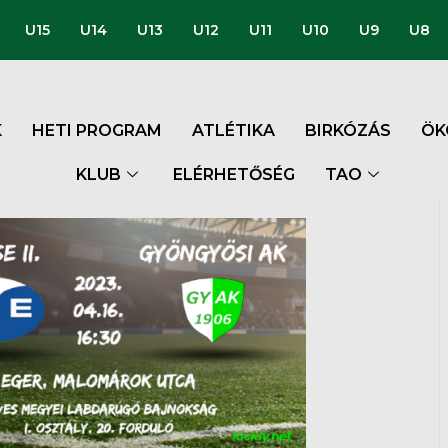
U15
U14
U13
U12
U11
U10
U9
U8
K
HETI PROGRAM
ATLÉTIKA
BIRKÓZÁS
ÖK
KLUB
ELÉRHETŐSÉG
TAO