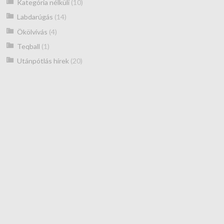
Kategória nélküli
(10)
Labdarúgás
(14)
Ökölvívás
(4)
Teqball
(1)
Utánpótlás hírek
(20)