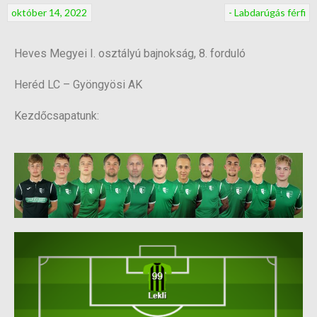
október 14, 2022
- Labdarúgás férfi
Heves Megyei I. osztályú bajnokság, 8. forduló
Heréd LC – Gyöngyösi AK
Kezdőcsapatunk: