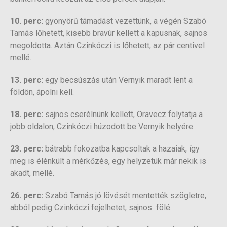
10. perc:
gyönyörű támadást vezettünk, a végén Szabó
Tamás lőhetett, kisebb bravúr kellett a kapusnak, sajnos
megoldotta. Aztán Czinkóczi is lőhetett, az pár centivel
mellé.
13. perc:
egy becsúszás után Vernyik maradt lent a
földön, ápolni kell.
18. perc:
sajnos cserélnünk kellett, Oravecz folytatja a
jobb oldalon, Czinkóczi húzodott be Vernyik helyére.
23. perc:
bátrabb fokozatba kapcsoltak a hazaiak, így
meg is élénkült a mérkőzés, egy helyzetük már nekik is
akadt, mellé.
26. perc:
Szabó Tamás jó lövését mentették szögletre,
abból pedig Czinkóczi fejelhetet, sajnos fölé.