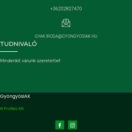
+36202827470
GYAK.IRODA@GYONGYOSIAK.HU
TUDNIVALÓ
Mindenkit várunk szeretettel!
GyöngyösiAK
© Proftec Kft.