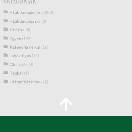
KATEGÓRIÁK
– Labdarúgás férfi
(282)
– Labdarúgás női
(3)
Atlétika
(8)
Egyéb
(125)
Kategória nélküli
(10)
Labdarúgás
(14)
Ökölvívás
(4)
Teqball
(1)
Utánpótlás hírek
(20)