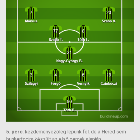
5. perc:
kezdeményezőleg lépünk fel, de a Heréd sem
bunkerfocira készült az első percek alapján.