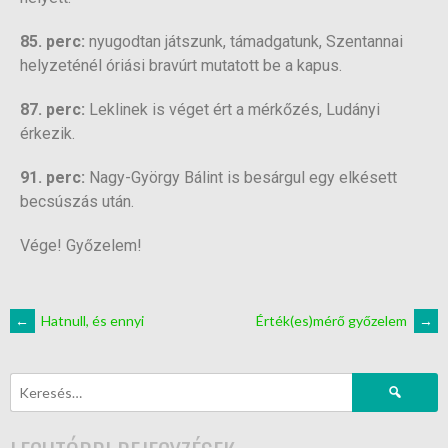
85. perc:
nyugodtan játszunk, támadgatunk, Szentannai
helyzeténél óriási bravúrt mutatott be a kapus.
87. perc:
Leklinek is véget ért a mérkőzés, Ludányi
érkezik.
91. perc:
Nagy-György Bálint is besárgul egy elkésett
becsúszás után.
Vége! Győzelem!
←
Hatnull, és ennyi
Érték(es)mérő győzelem
→