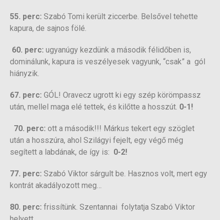
55. perc:
Szabó Tomi került ziccerbe. Belsővel tehette
kapura, de sajnos fölé.
60. perc:
ugyanúgy kezdünk a második félidőben is,
dominálunk, kapura is veszélyesek vagyunk, “csak” a gól
hiányzik.
67. perc:
GÓL! Oravecz ugrott ki egy szép körömpassz
után, mellel maga elé tettek, és kilőtte a hosszút.
0-1!
70. perc:
ott a második!!! Márkus tekert egy szöglet
után a hosszúra, ahol Szilágyi fejelt, egy végő még
segített a labdának, de így is:
0-2!
77. perc:
Szabó Viktor sárgult be. Hasznos volt, mert egy
kontrát akadályozott meg…
80. perc:
frissítünk. Szentannai folytatja Szabó Viktor
helyett.