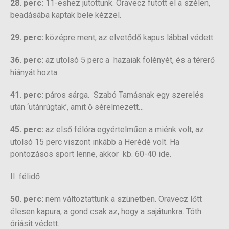
28. perc:
11-eshez jutottunk. Oravecz futott el a szélen,
beadásába kaptak bele kézzel.
29. perc:
középre ment, az elvetődő kapus lábbal védett.
36. perc:
az utolsó 5 perc a hazaiak fölényét, és a térerő
hiányát hozta.
41. perc:
páros sárga. Szabó Tamásnak egy szerelés
után ‘utánrúgtak’, amit ő sérelmezett…
45. perc:
az első félóra egyértelműen a miénk volt, az
utolsó 15 perc viszont inkább a Herédé volt. Ha
pontozásos sport lenne, akkor kb. 60-40 ide.
II. félidő
50. perc:
nem változtattunk a szünetben. Oravecz lőtt
élesen kapura, a gond csak az, hogy a sajátunkra. Tóth
óriásit védett.