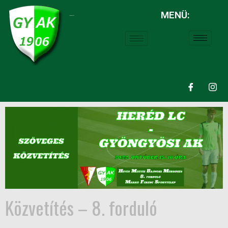
MENÜ:
LABDARÚGÁS:
Közvetítés – 8. forduló